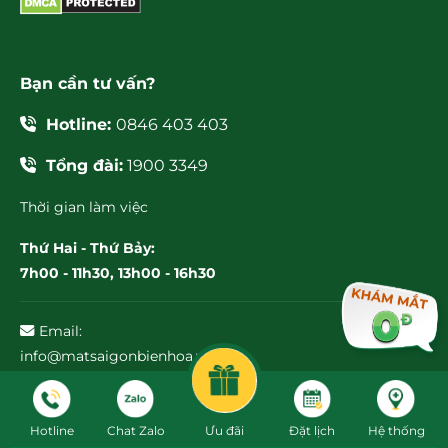
Bạn cần tư vấn?
Hotline:
0846 403 403
Tổng đài:
1900 3349
Thời gian làm việc
Thứ Hai - Thứ Bảy:
7h00 - 11h30, 13h00 - 16h30
Email:
info@matsaigonbienhoa.vn
Hệ thống bệnh viện
Hotline
Chat Zalo
Ưu đãi
Đặt lịch
Hệ thống