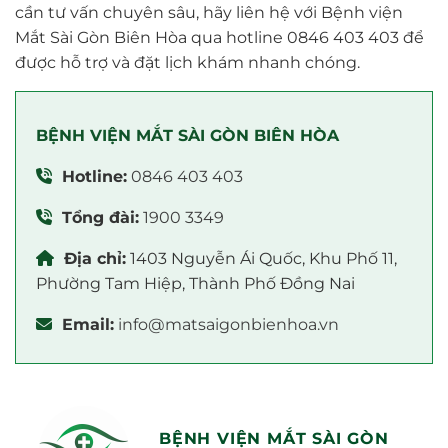
cần tư vấn chuyên sâu, hãy liên hệ với Bệnh viện
Mắt Sài Gòn Biên Hòa qua hotline 0846 403 403 để
được hỗ trợ và đặt lịch khám nhanh chóng.
BỆNH VIỆN MẮT SÀI GÒN BIÊN HÒA
Hotline:
0846 403 403
Tổng đài:
1900 3349
Địa chỉ:
1403 Nguyễn Ái Quốc, Khu Phố 11,
Phường Tam Hiệp, Thành Phố Đồng Nai
Email:
info@matsaigonbienhoa.vn
BỆNH VIỆN MẮT SÀI GÒN