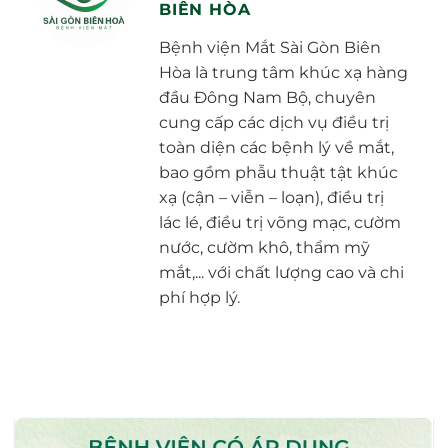
BIÊN HÒA
Bệnh viện Mắt Sài Gòn Biên
Hòa là trung tâm khúc xạ hàng
đầu Đông Nam Bộ, chuyên
cung cấp các dịch vụ điều trị
toàn diện các bệnh lý về mắt,
bao gồm phẫu thuật tật khúc
xạ (cận – viễn – loạn), điều trị
lác lé, điều trị võng mạc, cườm
nước, cườm khô, thẩm mỹ
mắt,... với chất lượng cao và chi
phí hợp lý.