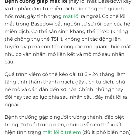
Bệnh cường giáp mắt lồi
(hay lồi mắt Basedow) xảy
ra do phản ứng tự miễn dịch tấn công mô quanh
hốc mắt, gây tình trạng
mắt lồi
ra ngoài. Cơ chế lồi
mắt trong Basedow bắt nguồn từ sự rối loạn của hệ
miễn dịch. Cơ thể sản sinh kháng thể TRAb (kháng
thể chống thụ thể TSH), không chỉ tác động lên
tuyến giáp mà còn tấn công các mô quanh hốc mắt
như cơ vận nhãn, mô liên kết và mô mỡ sau nhãn
cầu.
Quá trình viêm có thể kéo dài từ 6 – 24 tháng, làm
tăng tính thấm thành mạch, gây tích tụ dịch, phù
nề mô và dần dẫn đến xơ hóa. Chính những thay
đổi này tạo áp lực phía sau nhãn cầu, đẩy mắt lồi ra
ngoài.
Bệnh thường gặp ở người trưởng thành, đặc biệt
trong độ tuổi trung niên, nhưng vẫn có thể xuất
hiện tình trạng
mắt lồi ở trẻ em
(dù ít phổ biến hơn).