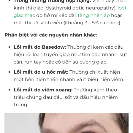
Trong những trường hợp nặng:
Viêm dây thần
kinh thị giác (dysthyroid optic neuropathy),
loét
giác mạc
do hở mí kéo dài,
tăng nhãn áp
hoặc
mất thị lực vĩnh viễn (khoảng 3 – 5% ca nặng).
Phân biệt với các nguyên nhân khác:
Lồi mắt do Basedow:
Thường đi kèm các dấu
hiệu rối loạn tuyến giáp như tim đập nhanh, sụt
cân, run tay hoặc có tiền sử cường giáp.
Lồi mắt do u hốc mắt:
Thường chỉ xuất hiện
một bên, tiến triển nhanh và ít biểu hiện viêm.
Lồi mắt do viêm xoang:
Thường kèm theo
triệu chứng đau đầu, sốt và dấu hiệu nhiễm
trùng.