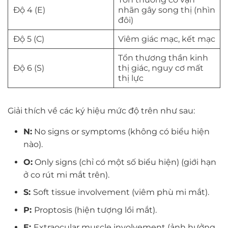
Độ 4 (E)
nhãn gây song thị (nhìn
đôi)
Độ 5 (C)
Viêm giác mạc, kết mạc
Tổn thương thần kinh
Độ 6 (S)
thị giác, nguy cơ mất
thị lực
Giải thích về các ký hiệu mức độ trên như sau:
N:
No signs or symptoms (không có biểu hiện
nào).
O:
Only signs (chỉ có một số biểu hiện) (giới hạn
ở co rút mi mắt trên).
S:
Soft tissue involvement (viêm phù mi mắt).
P:
Proptosis (hiện tượng lồi mắt).
E:
Extraocular muscle involvement (ảnh hưởng