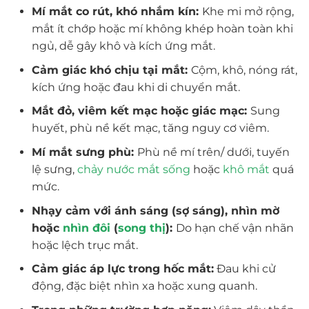
Mí mắt co rút, khó nhắm kín:
Khe mi mở rộng,
mắt ít chớp hoặc mí không khép hoàn toàn khi
ngủ, dễ gây khô và kích ứng mắt.
Cảm giác khó chịu tại mắt:
Cộm, khô, nóng rát,
kích ứng hoặc đau khi di chuyển mắt.
Mắt đỏ, viêm kết mạc hoặc giác mạc:
Sung
huyết, phù nề kết mạc, tăng nguy cơ viêm.
Mí mắt sưng phù:
Phù nề mí trên/ dưới, tuyến
lệ sưng,
chảy nước mắt sống
hoặc
khô mắt
quá
mức.
Nhạy cảm với ánh sáng (sợ sáng), nhìn mờ
hoặc
nhìn đôi
(
song thị
):
Do hạn chế vận nhãn
hoặc lệch trục mắt.
Cảm giác áp lực trong hốc mắt:
Đau khi cử
động, đặc biệt nhìn xa hoặc xung quanh.