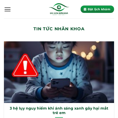
Skip
to
Đặt lịch khám
content
TIN TỨC NHÃN KHOA
3 hệ lụy nguy hiểm khi ánh sáng xanh gây hại mắt
trẻ em