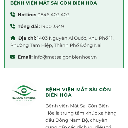
BỆNH VIỆN MẮT SÀI GÒN BIÊN HÒA
Hotline:
0846 403 403
Tổng đài:
1900 3349
Địa chỉ:
1403 Nguyễn Ái Quốc, Khu Phố 11,
Phường Tam Hiệp, Thành Phố Đồng Nai
Email:
info@matsaigonbienhoa.vn
BỆNH VIỆN MẮT SÀI GÒN
BIÊN HÒA
Bệnh viện Mắt Sài Gòn Biên
Hòa là trung tâm khúc xạ hàng
đầu Đông Nam Bộ, chuyên
cung cấp các dịch vụ điều trị