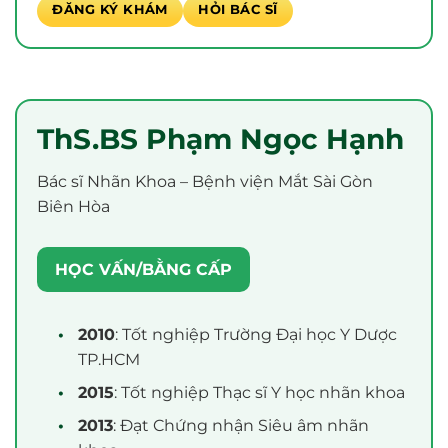
ĐĂNG KÝ KHÁM
HỎI BÁC SĨ
ThS.BS Phạm Ngọc Hạnh
Bác sĩ Nhãn Khoa – Bệnh viện Mắt Sài Gòn
Biên Hòa
HỌC VẤN/BẰNG CẤP
2010
: Tốt nghiệp Trường Đại học Y Dược
TP.HCM
2015
: Tốt nghiệp Thạc sĩ Y học nhãn khoa
2013
: Đạt Chứng nhận Siêu âm nhãn