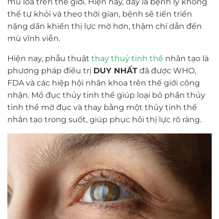
mù lòa trên thế giới. Hiện nay, đây là bệnh lý không
thể tự khỏi và theo thời gian, bệnh sẽ tiến triển
nặng dần khiến thị lực mờ hơn, thậm chí dẫn đến
mù vĩnh viễn.
Hiện nay, phẫu thuật
thay thuỷ tinh thể
nhân tạo là
phương pháp điều trị
DUY NHẤT
đã được WHO,
FDA và các hiệp hội nhãn khoa trên thế giới công
nhận. Mổ đục thủy tinh thể giúp loại bỏ phần thủy
tinh thể mờ đục và thay bằng một thủy tinh thể
nhân tạo trong suốt, giúp phục hồi thị lực rõ ràng.