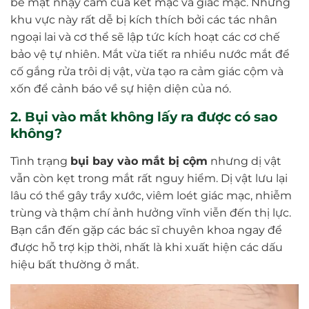
bề mặt nhạy cảm của kết mạc và giác mạc. Những
khu vực này rất dễ bị kích thích bởi các tác nhân
ngoại lai và cơ thể sẽ lập tức kích hoạt các cơ chế
bảo vệ tự nhiên. Mắt vừa tiết ra nhiều nước mắt để
cố gắng rửa trôi dị vật, vừa tạo ra cảm giác cộm và
xốn để cảnh báo về sự hiện diện của nó.
2. Bụi vào mắt không lấy ra được có sao
không?
Tình trạng
bụi bay vào mắt bị cộm
nhưng dị vật
vẫn còn kẹt trong mắt rất nguy hiểm. Dị vật lưu lại
lâu có thể gây trầy xước, viêm loét giác mạc, nhiễm
trùng và thậm chí ảnh hưởng vĩnh viễn đến thị lực.
Bạn cần đến gặp các bác sĩ chuyên khoa ngay để
được hỗ trợ kịp thời, nhất là khi xuất hiện các dấu
hiệu bất thường ở mắt.