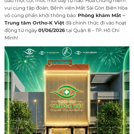
dấu một cột mốc mới đầy tự hào. Hòa chung niềm
vui cùng tập đoàn, Bệnh viện Mắt Sài Gòn Biên Hòa
vô cùng phấn khởi thông báo:
Phòng khám Mắt –
Trung tâm Ortho-K Việt
đã chính thức đi vào hoạt
động từ ngày
01/06/2026
tại Quận 8 – TP. Hồ Chí
Minh!