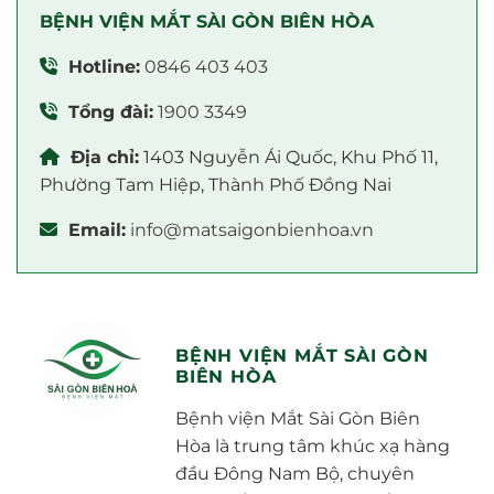
BỆNH VIỆN MẮT SÀI GÒN BIÊN HÒA
Hotline:
0846 403 403
Tổng đài:
1900 3349
Địa chỉ:
1403 Nguyễn Ái Quốc, Khu Phố 11,
Phường Tam Hiệp, Thành Phố Đồng Nai
Email:
info@matsaigonbienhoa.vn
BỆNH VIỆN MẮT SÀI GÒN
BIÊN HÒA
Bệnh viện Mắt Sài Gòn Biên
Hòa là trung tâm khúc xạ hàng
đầu Đông Nam Bộ, chuyên