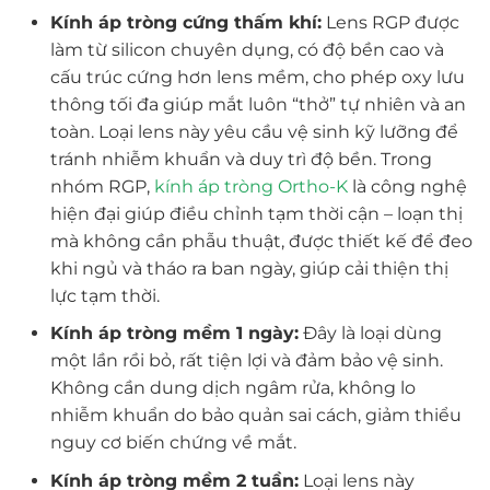
Kính áp tròng cứng thấm khí:
Lens RGP được
làm từ silicon chuyên dụng, có độ bền cao và
cấu trúc cứng hơn lens mềm, cho phép oxy lưu
thông tối đa giúp mắt luôn “thở” tự nhiên và an
toàn. Loại lens này yêu cầu vệ sinh kỹ lưỡng để
tránh nhiễm khuẩn và duy trì độ bền. Trong
nhóm RGP,
kính áp tròng Ortho-K
là công nghệ
hiện đại giúp điều chỉnh tạm thời cận – loạn thị
mà không cần phẫu thuật, được thiết kế để đeo
khi ngủ và tháo ra ban ngày, giúp cải thiện thị
lực tạm thời.
Kính áp tròng mềm 1 ngày:
Đây là loại dùng
một lần rồi bỏ, rất tiện lợi và đảm bảo vệ sinh.
Không cần dung dịch ngâm rửa, không lo
nhiễm khuẩn do bảo quản sai cách, giảm thiểu
nguy cơ biến chứng về mắt.
Kính áp tròng mềm 2 tuần:
Loại lens này