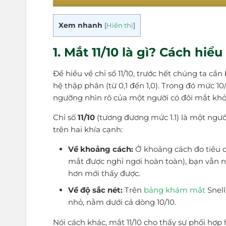
Xem nhanh
[
Hiển thị
]
1. Mắt 11/10 là gì? Cách hiể
Để hiểu về chỉ số 11/10, trước hết chúng ta cầ
hệ thập phân (từ 0,1 đến 1,0). Trong đó mức 10
ngưỡng nhìn rõ của một người có đôi mắt kh
Chỉ số
11/10
(tương đương mức 1.1) là một ngưỡ
trên hai khía cạnh:
Về khoảng cách:
Ở khoảng cách đo tiêu c
mắt được nghỉ ngơi hoàn toàn), bạn vẫn 
hơn mới thấy được.
Về độ sắc nét:
Trên
bảng khám mắt
Snell
nhỏ, nằm dưới cả dòng 10/10.
Nói cách khác, mắt 11/10 cho thấy sự phối hợp