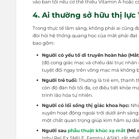
vào ban tối nếu cơ thể thiếu Vitamin A hoặc c
4. Ai thường sở hữu thị lực 
Trong thực tế lâm sàng, không phải ai cũng đạt 
đòi hỏi hệ thống quang học của mắt phải đạt
bao gồm:
Người có yếu tố di truyền hoàn hảo (Mắt 
(độ cong giác mạc và chiều dài trục nhãn 
tuyệt đối ngay trên võng mạc mà không bị 
Người trẻ tuổi:
Thường là trẻ em, thanh th
còn độ đàn hồi tối đa, cơ điều tiết khỏe 
trình lão hóa tự nhiên.
Người có lối sống thị giác khoa học:
Nhữ
xuyên hoạt động ngoài trời dưới ánh sáng 
một chất quan trọng giúp kìm hãm sự dài r
Người sau
phẫu thuật khúc xạ mắt
(Mổ c
(như ReLEx SMILE, Femto-LASIK), rất nhiề