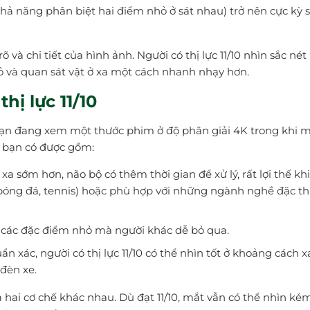
khả năng phân biệt hai điểm nhỏ ở sát nhau) trở nên cực kỳ 
và chi tiết của hình ảnh. Người có thị lực 11/10 nhìn sắc nét
hỏ và quan sát vật ở xa một cách nhanh nhạy hơn.
hị lực 11/10
bạn đang xem một thước phim ở độ phân giải 4K trong khi m
à bạn có được gồm:
xa sớm hơn, não bộ có thêm thời gian để xử lý, rất lợi thế khi
 (bóng đá, tennis) hoặc phù hợp với những ngành nghề đặc t
các đặc điểm nhỏ mà người khác dễ bỏ qua.
 xác, người có thị lực 11/10 có thể nhìn tốt ở khoảng cách x
 đèn xe.
 hai cơ chế khác nhau. Dù đạt 11/10, mắt vẫn có thể nhìn ké