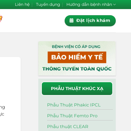
Liên hệ
Tuyển dụng
Hướng dẫn bệnh nhân
Đặt lịch khám
PHẪU THUẬT KHÚC XẠ
Phẫu Thuật Phakic IPCL
ảng
ực
Phẫu Thuật Femto Pro
Phẫu thuật CLEAR