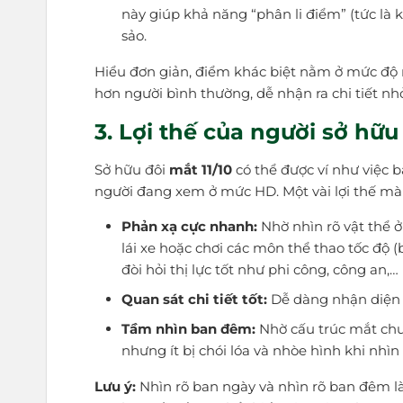
này giúp khả năng “phân li điểm” (tức là 
sảo.
Hiểu đơn giản, điểm khác biệt nằm ở mức độ rõ 
hơn người bình thường, dễ nhận ra chi tiết n
3. Lợi thế của người sở hữu t
Sở hữu đôi
mắt 11/10
có thể được ví như việc 
người đang xem ở mức HD. Một vài lợi thế m
Phản xạ cực nhanh:
Nhờ nhìn rõ vật thể ở 
lái xe hoặc chơi các môn thể thao tốc độ
đòi hỏi thị lực tốt như phi công, công an,…
Quan sát chi tiết tốt:
Dễ dàng nhận diện 
Tầm nhìn ban đêm:
Nhờ cấu trúc mắt chuẩn
nhưng ít bị chói lóa và nhòe hình khi nhìn
Lưu ý:
Nhìn rõ ban ngày và nhìn rõ ban đêm là