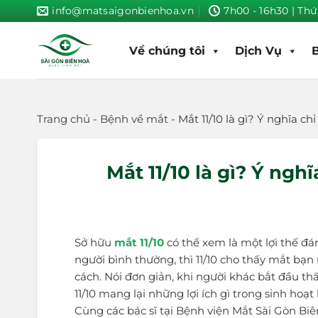
Skip
info@matsaigonbienhoa.vn
7h00 - 16h30 | Thứ
to
content
Về chúng tôi
Dịch Vụ
Trang chủ
-
Bệnh về mắt
-
Mắt 11/10 là gì? Ý nghĩa chỉ
Mắt 11/10 là gì? Ý nghĩ
Sở hữu
mắt 11/10
có thể xem là một lợi thế đá
người bình thường, thì 11/10 cho thấy mắt bạn
cách. Nói đơn giản, khi người khác bắt đầu thấy
11/10 mang lại những lợi ích gì trong sinh ho
Cùng các bác sĩ tại Bệnh viện Mắt Sài Gòn Biê