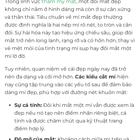
Trong lĩnh vực
thẩm mỹ mắt
, một đôi mắt đẹp
không chỉ nằm ở hình dáng mà còn ở sự cân xứng
và thần thái. Tiêu chuẩn về mí mắt đẹp thường
được định nghĩa là hai nếp mí rõ nét, to tròn và cân
đối. Sự hài hòa này tạo hiệu ứng chiều sâu, giúp đôi
mắt trở nên long lanh, rạng rỡ và có hồn hơn, thay vì
vẻ mệt mỏi của tình trạng mí sụp hay đôi mắt một
mí lờ đờ.
Tuy nhiên, quan niệm về cái đẹp ngày nay đã trở
nên đa dạng và cởi mở hơn.
Các kiểu cắt mí
hiện
nay cũng tập trung vào các yếu tố sau để đảm bảo
dáng mí đẹp, phù hợp với đường nét khuôn mặt:
Sự cá tính:
Đôi khi mắt một mí vẫn được xem là
đẹp nếu nó tạo nên điểm nhấn riêng biệt, cá
tính và được chăm chút qua kỹ thuật trang
điểm hợp lý.
Độ mở của mắt:
Khoảng cách giữa mi trên và