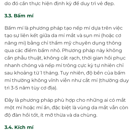
do đó cần thực hiện định kỳ để duy trì vẻ đẹp.
3.3. Bấm mí
Bấm mí là phương pháp tạo nếp mí dựa trên việc
tạo sự liên kết giữa da mí mắt và sụn mi (hoặc cơ
nâng mi) bằng chỉ thẩm mỹ chuyên dụng thông
qua các điểm bấm nhỏ. Phương pháp này không
cần phẫu thuật, không cắt rạch, thời gian hồi phục
nhanh chóng và nếp mí trông cực kỳ tự nhiên chỉ
sau khoảng từ 1 tháng. Tuy nhiên, độ bền của bấm
mí thường không vĩnh viễn như cắt mí (thường duy
trì 3-5 năm tùy cơ địa).
Đây là phương pháp phù hợp cho những ai có mắt
một mí hoặc mí ẩn, đặc biệt là vùng da mắt vẫn còn
độ đàn hồi tốt, ít mỡ thừa và da chùng.
3.4. Kích mí