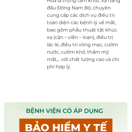
Hòa là trung tâm khúc xạ hàng
đầu Đông Nam Bộ, chuyên
cung cấp các dịch vụ điều trị
toàn diện các bệnh lý về mắt,
bao gồm phẫu thuật tật khúc
xạ (cận – viễn – loạn), điều trị
lác lé, điều trị võng mạc, cườm
nước, cườm khô, thẩm mỹ
mắt,... với chất lượng cao và chi
phí hợp lý.