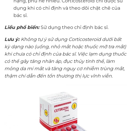
nặng, phù nề nhiều. Corticosteroid chỉ được sử
dụng khi có chỉ định và theo dõi chặt chẽ của
bác sĩ.
Liều phổ biến:
Sử dụng theo chỉ định bác sĩ.
Lưu ý:
Không tự ý sử dụng Corticosteroid dưới bất
kỳ dạng nào (uống, nhỏ mắt hoặc thuốc mỡ tra mắt)
khi chưa có chỉ định của bác sĩ. Việc lạm dụng thuốc
có thể gây tăng nhãn áp, đục thủy tinh thể, làm
mỏng da mí mắt và tăng nguy cơ nhiễm trùng mắt,
thậm chí dẫn đến tổn thương thị lực vĩnh viễn.