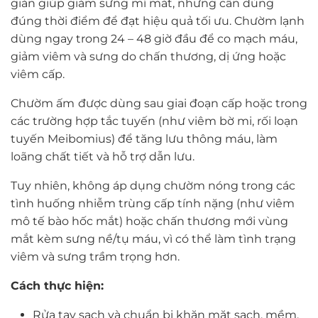
giản giúp giảm sưng mí mắt, nhưng cần dùng
đúng thời điểm để đạt hiệu quả tối ưu. Chườm lạnh
dùng ngay trong 24 – 48 giờ đầu để co mạch máu,
giảm viêm và sưng do chấn thương, dị ứng hoặc
viêm cấp.
Chườm ấm
được dùng sau giai đoạn cấp hoặc trong
các trường hợp tắc tuyến (như viêm bờ mi, rối loạn
tuyến Meibomius) để tăng lưu thông máu, làm
loãng chất tiết và hỗ trợ dẫn lưu.
Tuy nhiên, không áp dụng chườm nóng trong các
tình huống nhiễm trùng cấp tính nặng (như viêm
mô tế bào hốc mắt) hoặc chấn thương mới vùng
mắt kèm sưng nề/tụ máu, vì có thể làm tình trạng
viêm và sưng trầm trọng hơn.
Cách thực hiện:
Rửa tay sạch và chuẩn bị khăn mặt sạch, mềm.