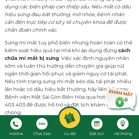
dụng các biện pháp can thiệp sâu. Nếu mắt có dấu
hiệu sưng đau bất thường, mờ nhòe, bệnh nhân
cần đến trực tiếp cơ sở y tế chuyên khoa để được
chẩn đoán chính xác.
Sưng mí mắt tuy phổ biến nhưng hoàn toàn có thể
kiểm soát hiệu quả tại nhà khi áp dụng đúng
cách
chữa mí mắt bị sưng
. Việc xác định nguyên nhân
sớm và tuân thủ hướng dẫn chuyên gia giúp rút
ngắn thời gian hồi phục và giảm nguy cơ tái phát.
Nếu tình trạng sưng mí mắt kéo dài, tái phát nhiều
lần hoặc có dấu hiệu bất thường, hãy liên hệ ngay
Bệnh viện Mắt Sài Gòn Biên Hòa qua hotline 0846
403 403 để được hỗ trợ và đặt lịch khám nhanh
chóng.
Hotline
Chat Zalo
Ưu đãi
Đặt lịch
Hệ thống
BỆNH VIỆN MẮT SÀI GÒN BIÊN HÒA