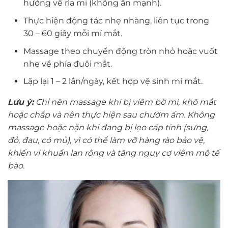
hướng về rìa mi (không ấn mạnh).
Thực hiện động tác nhẹ nhàng, liên tục trong
30 – 60 giây mỗi mí mắt.
Massage theo chuyển động tròn nhỏ hoặc vuốt
nhẹ về phía đuôi mắt.
Lặp lại 1 – 2 lần/ngày, kết hợp vệ sinh mí mắt.
Lưu ý
:
Chỉ nên massage
khi bị viêm bờ mi, khô mắt
hoặc chắp và nên thực hiện sau chườm ấm. Không
massage hoặc nặn khi đang bị lẹo cấp tính (sưng,
đỏ, đau, có mủ), vì có thể làm vỡ hàng rào bảo vệ,
khiến vi khuẩn lan rộng và tăng nguy cơ viêm mô tế
bào.