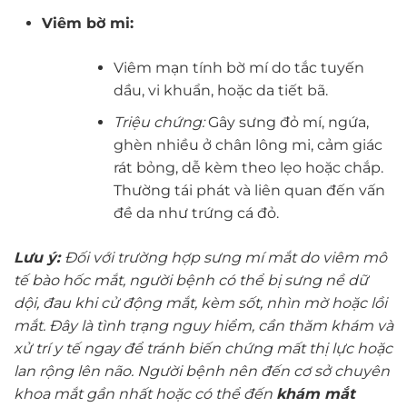
Viêm bờ mi:
Viêm mạn tính bờ mí do tắc tuyến
dầu, vi khuẩn, hoặc da tiết bã.
Triệu chứng:
Gây sưng đỏ mí, ngứa,
ghèn nhiều ở chân lông mi, cảm giác
rát bỏng, dễ kèm theo lẹo hoặc chắp.
Thường tái phát và liên quan đến vấn
đề da như trứng cá đỏ.
Lưu ý:
Đối với trường hợp sưng mí mắt do viêm mô
tế bào hốc mắt,
người bệnh có thể bị sưng nề dữ
dội, đau khi cử động mắt, kèm sốt, nhìn mờ hoặc lồi
mắt. Đây là tình trạng nguy hiểm, cần thăm khám và
xử trí y tế ngay để tránh biến chứng mất thị lực hoặc
lan rộng lên não. Người bệnh nên đến cơ sở chuyên
khoa mắt gần nhất hoặc có thể đến
khám mắt