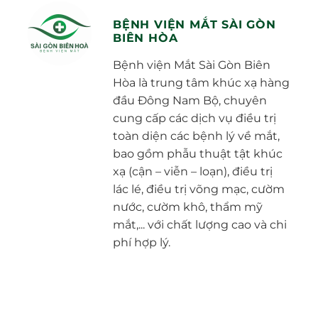
BỆNH VIỆN MẮT SÀI GÒN
BIÊN HÒA
Bệnh viện Mắt Sài Gòn Biên
Hòa là trung tâm khúc xạ hàng
đầu Đông Nam Bộ, chuyên
cung cấp các dịch vụ điều trị
toàn diện các bệnh lý về mắt,
bao gồm phẫu thuật tật khúc
xạ (cận – viễn – loạn), điều trị
lác lé, điều trị võng mạc, cườm
nước, cườm khô, thẩm mỹ
mắt,... với chất lượng cao và chi
phí hợp lý.