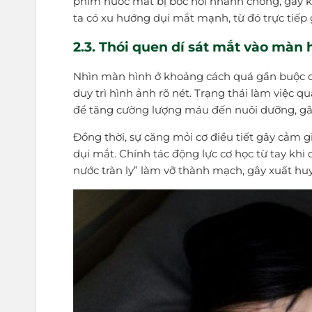
phim nước mắt bị bốc hơi nhanh chóng, gây k
ta có xu hướng dụi mắt mạnh, từ đó trực tiế
2.3. Thói quen dí sát mắt vào màn 
Nhìn màn hình ở khoảng cách quá gần buộc cơ 
duy trì hình ảnh rõ nét. Trạng thái làm việc q
để tăng cường lượng máu đến nuôi dưỡng, gây
Đồng thời, sự căng mỏi cơ điều tiết gây cảm 
dụi mắt. Chính tác động lực cơ học từ tay kh
nước tràn ly” làm vỡ thành mạch, gây xuất huy