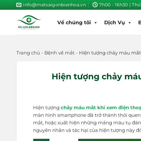
Skip
info@matsaigonbienhoa.vn
7h00 - 16h30 | Thứ
to
content
Về chúng tôi
Dịch Vụ
Trang chủ
-
Bệnh về mắt
-
Hiện tượng chảy máu mắt k
Hiện tượng chảy máu 
Hiện tượng
chảy máu mắt khi xem điện thoạ
màn hình smartphone đã trở thành thói quen 
mắt, hoặc xuất hiện những mảng máu tụ đáng
nguyên nhân và tác hại của hiện tượng này đối