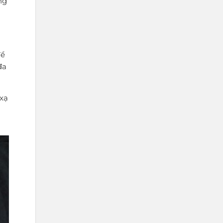
ng
để
đa
 xạ