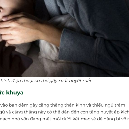
hình điện thoại có thể gây xuất huyết mắt
hức khuya
i vào ban đêm gây căng thẳng thần kinh và thiếu ngủ trầm
gủ và căng thẳng này có thể dẫn đến cơn tăng huyết áp kịc
mạch nhỏ vốn đang mệt mỏi dưới kết mạc sẽ dễ dàng bị vỡ r