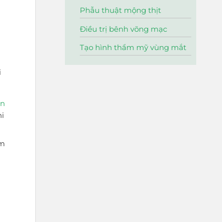
Phẫu thuật mộng thịt
Điều trị bênh võng mạc
Tạo hình thẩm mỹ vùng mắt
g
i
ân
hi
ếm