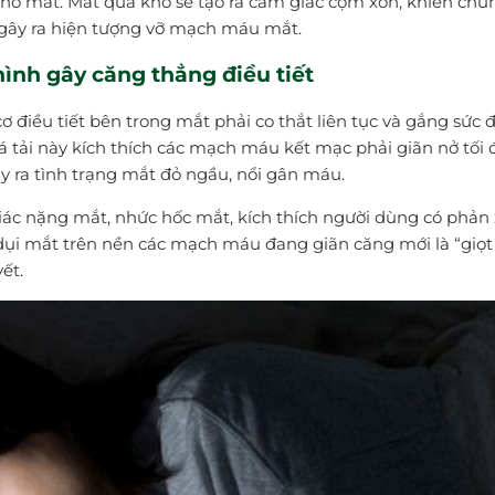
hô mắt. Mắt quá khô sẽ tạo ra cảm giác cộm xốn, khiến chú
p gây ra hiện tượng vỡ mạch máu mắt.
hình gây căng thẳng điều tiết
điều tiết bên trong mắt phải co thắt liên tục và gắng sức 
uá tải này kích thích các mạch máu kết mạc phải giãn nở tối 
 ra tình trạng mắt đỏ ngầu, nổi gân máu.
giác nặng mắt, nhức hốc mắt, kích thích người dùng có phản
i dụi mắt trên nền các mạch máu đang giãn căng mới là “giọt
ết.