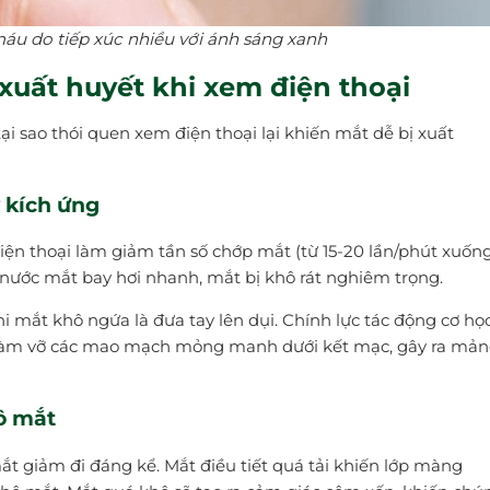
áu do tiếp xúc nhiều với ánh sáng xanh
xuất huyết khi xem điện thoại
ại sao thói quen xem điện thoại lại khiến mắt dễ bị xuất
y kích ứng
ện thoại làm giảm tần số chớp mắt (từ 15-20 lần/phút xuốn
 nước mắt bay hơi nhanh, mắt bị khô rát nghiêm trọng.
hi mắt khô ngứa là đưa tay lên dụi. Chính lực tác động cơ họ
ếp làm vỡ các mao mạch mỏng manh dưới kết mạc, gây ra mả
hô mắt
ắt giảm đi đáng kể. Mắt điều tiết quá tải khiến lớp màng