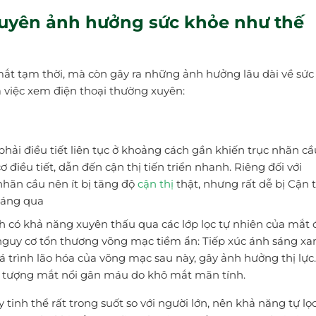
xuyên ảnh hưởng sức khỏe như thế
mắt tạm thời, mà còn gây ra những ảnh hưởng lâu dài về sức
a việc xem điện thoại thường xuyên:
phải điều tiết liên tục ở khoảng cách gần khiến trục nhãn cầ
cơ điều tiết, dẫn đến cận thị tiến triển nhanh. Riêng đối với
nhãn cầu nên ít bị tăng độ
cận thị
thật, nhưng rất dễ bị Cận t
hoáng qua
 có khả năng xuyên thấu qua các lớp lọc tự nhiên của mắt 
 nguy cơ tổn thương võng mạc tiềm ẩn: Tiếp xúc ánh sáng xa
 trình lão hóa của võng mạc sau này, gây ảnh hưởng thị lực.
ện tượng mắt nổi gân máu do khô mắt mãn tính.
 tinh thể rất trong suốt so với người lớn, nên khả năng tự lọ