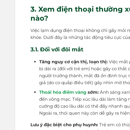
3. Xem điện thoại thường 
nào?
Việc lạm dụng điện thoại không chỉ gây mỏi 
khỏe. Dưới đây là những tác động tiêu cực củ
3.1. Đối với đôi mắt
Tăng nguy cơ cận thị, loạn thị:
Việc mắt 
bị dài ra (đối với trẻ em) hoặc gây co thắt 
người trưởng thành, mắt đã ổn định trục 
giả (do co quắp điều tiết) gây nhìn mờ t
Thoái hóa điểm vàng
sớm:
Ánh sáng xanh
đến võng mạc. Tiếp xúc lâu dài làm tăng
cường độ cao lâu dài có thể đẩy nhanh quá
Ngoài ra, thói quen này còn dễ gây ra hi
Lưu ý đặc biệt cho phụ huynh:
Trẻ em có thủy