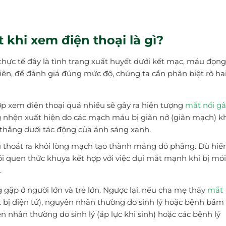
 khi xem điện thoại là gì?
thực tế đây là tình trạng xuất huyết dưới kết mạc, máu đọn
hiên, để đánh giá đúng mức độ, chúng ta cần phân biệt rõ ha
ợp xem điện thoại quá nhiều sẽ gây ra hiện tượng
mắt nổi g
ạng nhện xuất hiện do các mạch máu bị giãn nở (giãn mạch) k
ng thẳng dưới tác động của ánh sáng xanh.
áu thoát ra khỏi lòng mạch tạo thành mảng đỏ phẳng. Dù hi
ói quen thức khuya kết hợp với việc dụi mắt mạnh khi bị mỏi
.
 gặp ở người lớn và trẻ lớn. Ngược lại, nếu cha mẹ thấy
mắt
ết bị điện tử), nguyên nhân thường do sinh lý hoặc bệnh bẩm
 nhân thường do sinh lý (áp lực khi sinh) hoặc các bệnh lý