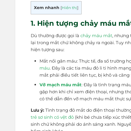
Xem nhanh
[
Hiển thị
]
1. Hiện tượng chảy máu mắt
Dù thường được gọi là
chảy máu mắt
, nhưng 
lại trong mắt chứ không chảy ra ngoài. Tuy n
hiện tượng sau:
Mắt nổi gân máu: Thực tế, đa số trường h
máu
. Đây là các tia máu đỏ li ti hình m
mắt phải điều tiết liên tục, bị khô và că
Vỡ mạch máu mắt
: Đây là tình trạng m
gặp hơn khi chỉ xem điện thoại, nhưng th
có thể dẫn đến vỡ mạch máu mắt thực sự
Lưu ý:
Tình trạng đỏ mắt do điện thoại thường
trẻ sơ sinh có vệt đỏ
(khi bé chưa tiếp xúc thi
sinh chứ không phải do ánh sáng xanh. Nguyên