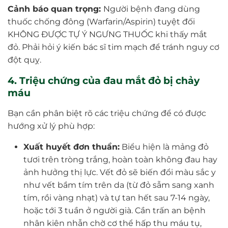
Cảnh báo quan trọng:
Người bệnh đang dùng
thuốc chống đông (Warfarin/Aspirin) tuyệt đối
KHÔNG ĐƯỢC TỰ Ý NGƯNG THUỐC khi thấy mắt
đỏ. Phải hỏi ý kiến bác sĩ tim mạch để tránh nguy cơ
đột quỵ.
4. Triệu chứng của đau mắt đỏ bị chảy
máu
Bạn cần phân biệt rõ các triệu chứng để có được
hướng xử lý phù hợp:
Xuất huyết đơn thuần:
Biểu hiện là mảng đỏ
tươi trên tròng trắng, hoàn toàn không đau hay
ảnh hưởng thị lực. Vết đỏ sẽ biến đổi màu sắc y
như vết bầm tím trên da (từ đỏ sẫm sang xanh
tím, rồi vàng nhạt) và tự tan hết sau 7-14 ngày,
hoặc tới 3 tuần ở người già. Cần trấn an bệnh
nhân kiên nhẫn chờ cơ thể hấp thu máu tụ,