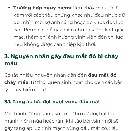
Trường hợp nguy hiểm:
Nếu chảy máu có đi
kèm với các triệu chứng khác như đau nhức dữ
dội, nhìn mờ, sợ ánh sáng hoặc do virus độc lực
cao. Bệnh có thể gây biến chứng viêm loét giác
mạc, thậm chí ảnh hưởng vĩnh viễn đến thị lực
nếu không được can thiệp kịp thời.
3. Nguyên nhân gây đau mắt đỏ bị chảy
máu
Có rất nhiều nguyên nhân dẫn đến
đau mắt đỏ
chảy máu
, từ thói quen sinh hoạt cho đến các bệnh
lý nguy hiểm như:
3.1. Tăng áp lực đột ngột vùng đầu mặt
Các hành động gắng sức như ho dữ dội, hắt hơi
mạnh, nôn mửa hoặc rặn (khi táo bón/sinh nở) sẽ
gây tăng áp lực tĩnh mạch vùng đầu mặt cổ. Hậu