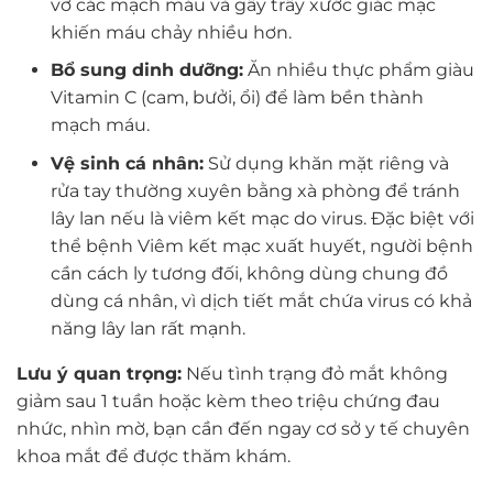
vỡ các mạch máu và gây trầy xước giác mạc
khiến máu chảy nhiều hơn.
Bổ sung dinh dưỡng:
Ăn nhiều thực phẩm giàu
Vitamin C (cam, bưởi, ổi) để làm bền thành
mạch máu.
Vệ sinh cá nhân:
Sử dụng khăn mặt riêng và
rửa tay thường xuyên bằng xà phòng để tránh
lây lan nếu là viêm kết mạc do virus. Đặc biệt với
thể bệnh Viêm kết mạc xuất huyết, người bệnh
cần cách ly tương đối, không dùng chung đồ
dùng cá nhân, vì dịch tiết mắt chứa virus có khả
năng lây lan rất mạnh.
Lưu ý quan trọng:
Nếu tình trạng đỏ mắt không
giảm sau 1 tuần hoặc kèm theo triệu chứng đau
nhức, nhìn mờ, bạn cần đến ngay cơ sở y tế chuyên
khoa mắt để được thăm khám.