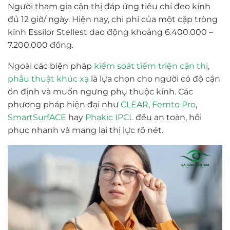
Người tham gia cận thị đáp ứng tiêu chí đeo kính
đủ 12 giờ/ ngày. Hiện nay, chi phí của một cặp tròng
kính Essilor Stellest dao động khoảng 6.400.000 –
7.200.000 đồng.
Ngoài các biện pháp
kiểm soát tiếm triện cận thị
,
phẫu thuật khúc xạ
là lựa chọn cho người có độ cận
ổn định và muốn ngưng phụ thuộc kính. Các
phương pháp hiện đại như
CLEAR
,
Femto Pro
,
SmartSurfACE
hay
Phakic IPCL
đều an toàn, hồi
phục nhanh và mang lại thị lực rõ nét.