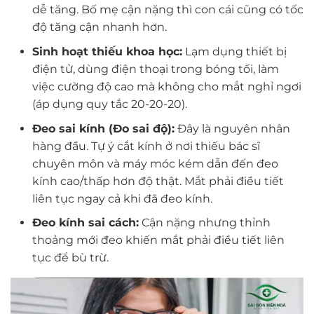
dễ tăng. Bố mẹ cận nặng thì con cái cũng có tốc
độ tăng cận nhanh hơn.
Sinh hoạt thiếu khoa học:
Lạm dụng thiết bị
điện tử, dùng điện thoại trong bóng tối, làm
việc cường độ cao mà không cho mắt nghỉ ngơi
(áp dụng quy tắc 20-20-20).
Đeo sai kính (Đo sai độ):
Đây là nguyên nhân
hàng đầu. Tự ý cắt kính ở nơi thiếu bác sĩ
chuyên môn và máy móc kém dẫn đến đeo
kính cao/thấp hơn độ thật. Mắt phải điều tiết
liên tục ngay cả khi đã đeo kính.
Đeo kính sai cách:
Cận nặng nhưng thỉnh
thoảng mới đeo khiến mắt phải điều tiết liên
tục để bù trừ.