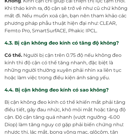
Không
. Kính cận chỉ giúp cải thiện thị lực tạm thời.
Khi tháo kính ra, độ cận sẽ trở về như cũ chứ không
mất đi. Nếu muốn xoá cận, bạn nên tham khảo các
phương pháp phẫu thuật hiện đại như: CLEAR,
Femto Pro, SmartSurfACE, Phakic IPCL.
4.3. Bị cận không đeo kính có tăng độ không?
Có thể.
Người bị cận trên 0.75 độ nếu không đeo
kính thì độ cận có thể tăng nhanh, đặc biệt là
những người thường xuyên phải nhìn xa liên tục
hoặc làm việc trong điều kiện ánh sáng yếu.
4.4. Bị cận không đeo kính có sao không?
Bị cận không đeo kính có thể khiến mắt phải tăng
điều tiết, gây đau nhức, khô mỏi mắt hoặc tăng độ
cận. Độ cận tăng quá nhanh (vượt ngưỡng -6.00
Diop) làm tăng nguy cơ gặp phải biến chứng như:
nhược thị, lác mắt, bong võng mạc, glôcôm, tân