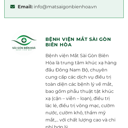
Email:
info@matsaigonbienhoa.vn
BỆNH VIỆN MẮT SÀI GÒN
BIÊN HÒA
Bệnh viện Mắt Sài Gòn Biên
Hòa là trung tâm khúc xạ hàng
đầu Đông Nam Bộ, chuyên
cung cấp các dịch vụ điều trị
toàn diện các bệnh lý về mắt,
bao gồm phẫu thuật tật khúc
xạ (cận – viễn – loạn), điều trị
lác lé, điều trị võng mạc, cườm
nước, cườm khô, thẩm mỹ
mắt,... với chất lượng cao và chi
phí hợp lý.