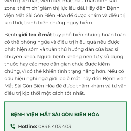
viêm giác mạc, viêm kết mạc, đau thần kinh sau
zona, thậm chí giảm thị lực lâu dài. Hãy đến Bệnh
viện Mắt Sài Gòn Biên Hòa để được khám và điều trị
kịp thời, tránh biến chứng nguy hiểm.
Bệnh
giời leo ở mắt
tuy phổ biến nhưng hoàn toàn
có thể phòng ngừa và điều trị hiệu quả nếu được
phát hiện sớm và tuân thủ hướng dẫn của bác sĩ
chuyên khoa. Người bệnh không nên tự ý sử dụng
thuốc hay các mẹo dân gian chưa được kiểm
chứng, vì có thể khiến tình trạng nặng hơn. Nếu có
dấu hiệu nghi ngờ giời leo ở mắt, hãy đến Bệnh viện
Mắt Sài Gòn Biên Hòa để được thăm khám và tư vấn
điều trị kịp thời một cách tốt nhất.
BỆNH VIỆN MẮT SÀI GÒN BIÊN HÒA
Hotline:
0846 403 403