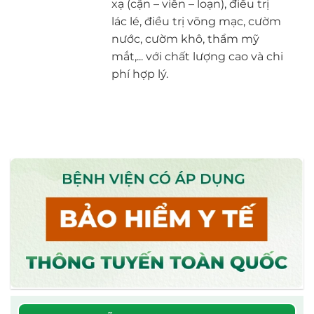
xạ (cận – viễn – loạn), điều trị
lác lé, điều trị võng mạc, cườm
nước, cườm khô, thẩm mỹ
mắt,... với chất lượng cao và chi
phí hợp lý.