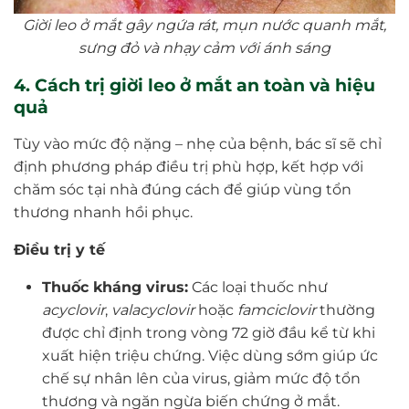
Giời leo ở mắt gây ngứa rát, mụn nước quanh mắt,
sưng đỏ và nhạy cảm với ánh sáng
4. Cách trị giời leo ở mắt an toàn và hiệu
quả
Tùy vào mức độ nặng – nhẹ của bệnh, bác sĩ sẽ chỉ
định phương pháp điều trị phù hợp, kết hợp với
chăm sóc tại nhà đúng cách để giúp vùng tổn
thương nhanh hồi phục.
Điều trị y tế
Thuốc kháng virus:
Các loại thuốc như
acyclovir
,
valacyclovir
hoặc
famciclovir
thường
được chỉ định trong vòng 72 giờ đầu kể từ khi
xuất hiện triệu chứng. Việc dùng sớm giúp ức
chế sự nhân lên của virus, giảm mức độ tổn
thương và ngăn ngừa biến chứng ở mắt.