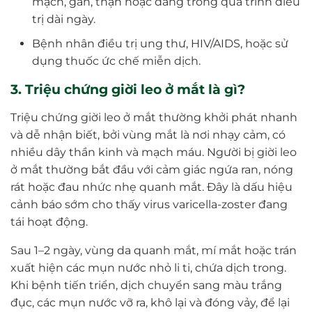
mạch, gan, thận hoặc đang trong quá trình điều
trị dài ngày.
Bệnh nhân điều trị ung thư, HIV/AIDS, hoặc sử
dụng thuốc ức chế miễn dịch.
3. Triệu chứng giời leo ở mắt là gì?
Triệu chứng giời leo ở mắt thường khởi phát nhanh
và dễ nhận biết, bởi vùng mắt là nơi nhạy cảm, có
nhiều dây thần kinh và mạch máu. Người bị giời leo
ở mắt thường bắt đầu với cảm giác ngứa ran, nóng
rát hoặc đau nhức nhẹ quanh mắt. Đây là dấu hiệu
cảnh báo sớm cho thấy virus varicella-zoster đang
tái hoạt động.
Sau 1–2 ngày, vùng da quanh mắt, mí mắt hoặc trán
xuất hiện các mụn nước nhỏ li ti, chứa dịch trong.
Khi bệnh tiến triển, dịch chuyển sang màu trắng
đục, các mụn nước vỡ ra, khô lại và đóng vảy, để lại