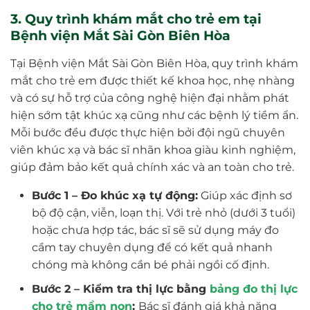
3. Quy trình khám mắt cho trẻ em tại
Bệnh viện Mắt Sài Gòn Biên Hòa
Tại Bệnh viện Mắt Sài Gòn Biên Hòa, quy trình khám
mắt cho trẻ em được thiết kế khoa học, nhẹ nhàng
và có sự hỗ trợ của công nghệ hiện đại nhằm phát
hiện sớm tật khúc xạ cũng như các bệnh lý tiềm ẩn.
Mỗi bước đều được thực hiện bởi đội ngũ chuyên
viên khúc xạ và bác sĩ nhãn khoa giàu kinh nghiệm,
giúp đảm bảo kết quả chính xác và an toàn cho trẻ.
Bước 1 – Đo khúc xạ tự động:
Giúp xác định sơ
bộ độ cận, viễn, loạn thị. Với trẻ nhỏ (dưới 3 tuổi)
hoặc chưa hợp tác, bác sĩ sẽ sử dụng máy đo
cầm tay chuyên dụng để có kết quả nhanh
chóng mà không cần bé phải ngồi cố định.
Bước 2 – Kiểm tra thị lực bằng
bảng đo thị lực
cho trẻ mầm non
:
Bác sĩ đánh giá khả năng