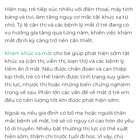
Hiện nay, trẻ tiếp xúc nhiều với điện thoại, máy tính
bảng và tivi, làm tăng nguy cơ mắc tật khúc xạ từ
nhỏ. Tỷ lệ cận thị và các bệnh lý mắt ở trẻ đang có
xu hướng gia tăng qua từng năm, khiến việc khám
mắt định kỳ càng trở nên cần thiết.
Khám khúc xạ mắt
cho bé giúp phát hiện sớm tật
khúc xạ (cận thị, viễn thị, loạn thị) và các bệnh lý
tiềm ẩn ở mắt. Nếu được chẩn đoán và can thiệp
kịp thời, trẻ có thể tránh được tình trạng suy giảm
thị lực, nhược thị hoặc những biến chứng nghiêm
trọng về sau. Phần lớn các vấn đề về mắt ở trẻ em
đều có tiên lượng tốt khi được phát hiện sớm.
Ngoài ra, nếu gia đình có bố mẹ hoặc người thân
mắc bệnh về mắt, trẻ sẽ có nguy cơ cao hơn do yếu
tố di truyền. Nhiều bất thường thị lực có thể xuất
hiện sớm, thậm chí trước tuổi đi học. Vì vậy, chủ