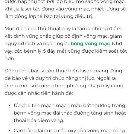
được hấp thụ tốt bởi lớp biểu mô sắc tố võng mạc.
Khi tia laser tác động vào võng mạc, nhiệt lượng sẽ
làm đông lớp tế bào tại vùng điều trị.
Mục đích của thủ thuật này là tạo ra những điểm
kết dính vững chắc giúp cố định võng mạc, giảm
nguy cơ rách và ngăn ngừa
bong võng mạc
. Nhờ
vậy, các bệnh lý ở đáy mắt cũng được kiểm soát tốt
hơn.
Đồng thời, bác sĩ còn thực hiện laser quang đông
để bảo vệ và duy trì chức năng thị lực. Ngoài ra
trong một số trường hợp, phương pháp này cũng
được cân nhắc tiến hành để:
Ức chế tân mạch mạch máu bất thường trong
bệnh võng mạc đái tháo đường tăng sinh hoặc
thoái hóa điểm vàng.
Cân bằng lại cung cầu oxy của võng mạc bằng