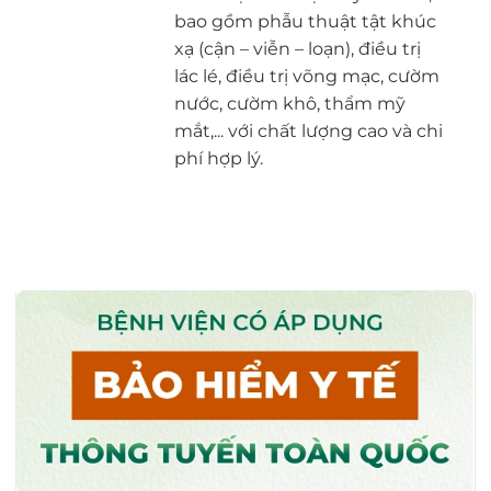
bao gồm phẫu thuật tật khúc
xạ (cận – viễn – loạn), điều trị
lác lé, điều trị võng mạc, cườm
nước, cườm khô, thẩm mỹ
mắt,... với chất lượng cao và chi
phí hợp lý.