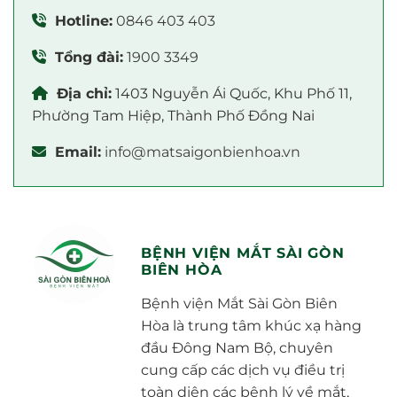
Hotline:
0846 403 403
Tổng đài:
1900 3349
Địa chỉ:
1403 Nguyễn Ái Quốc, Khu Phố 11,
Phường Tam Hiệp, Thành Phố Đồng Nai
Email:
info@matsaigonbienhoa.vn
BỆNH VIỆN MẮT SÀI GÒN
BIÊN HÒA
Bệnh viện Mắt Sài Gòn Biên
Hòa là trung tâm khúc xạ hàng
đầu Đông Nam Bộ, chuyên
cung cấp các dịch vụ điều trị
toàn diện các bệnh lý về mắt,