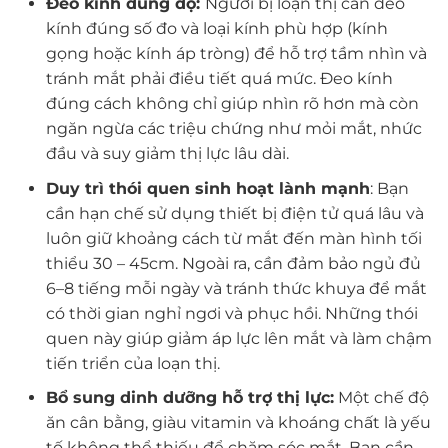
Đeo kính đúng độ:
Người bị loạn thị cần đeo
kính đúng số đo và loại kính phù hợp (kính
gọng hoặc kính áp tròng) để hỗ trợ tầm nhìn và
tránh mắt phải điều tiết quá mức. Đeo kính
đúng cách không chỉ giúp nhìn rõ hơn mà còn
ngăn ngừa các triệu chứng như mỏi mắt, nhức
đầu và suy giảm thị lực lâu dài.
Duy trì thói quen sinh hoạt lành mạnh
: Bạn
cần hạn chế sử dụng thiết bị điện tử quá lâu và
luôn giữ khoảng cách từ mắt đến màn hình tối
thiểu 30 – 45cm. Ngoài ra, cần đảm bảo ngủ đủ
6–8 tiếng mỗi ngày và tránh thức khuya để mắt
có thời gian nghỉ ngơi và phục hồi. Những thói
quen này giúp giảm áp lực lên mắt và làm chậm
tiến triển của loạn thị.
Bổ sung dinh dưỡng hỗ trợ thị lực:
Một chế độ
ăn cân bằng, giàu vitamin và khoáng chất là yếu
tố không thể thiếu để chăm sóc mắt. Bạn cần