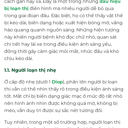
cách gần hay xa. Đây là một trong những
dấu hiệu
bị loạn thị
điển hình mà nhiều người dễ bỏ qua
trong giai đoạn đầu. Đặc biệt, họ có thể thấy vật thể
bị kéo dài, biến dạng hoặc xuất hiện bóng mờ, vầng
hào quang quanh nguồn sáng. Những hiện tượng
này khiến người bệnh khó đọc chữ nhỏ, quan sát
chi tiết hay lái xe trong điều kiện ánh sáng yếu,
đồng thời gây cảm giác mỏi mắt, nhức đầu và khó
chịu kéo dài.
1.1. Người loạn thị nhẹ
Ở cấp độ nhẹ (dưới 1
Diop
), phần lớn người bị loạn
thị vẫn có thể nhìn thấy rõ trong điều kiện ánh sáng
tốt. Mắt chỉ bị biến dạng giác mạc ở mức độ rất nhỏ
nên hình ảnh nhìn được không quá mờ, không bị
méo, vẫn duy trì được sự sắc nét tương đối.
Tuy nhiên, trong một số trường hợp, người loạn thị