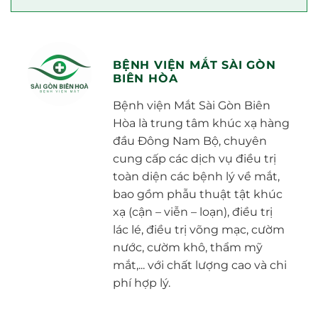
BỆNH VIỆN MẮT SÀI GÒN
BIÊN HÒA
Bệnh viện Mắt Sài Gòn Biên
Hòa là trung tâm khúc xạ hàng
đầu Đông Nam Bộ, chuyên
cung cấp các dịch vụ điều trị
toàn diện các bệnh lý về mắt,
bao gồm phẫu thuật tật khúc
xạ (cận – viễn – loạn), điều trị
lác lé, điều trị võng mạc, cườm
nước, cườm khô, thẩm mỹ
mắt,... với chất lượng cao và chi
phí hợp lý.