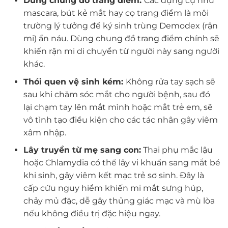
Dùng chung đồ trang điểm:
Các dụng cụ như
mascara, bút kẻ mắt hay cọ trang điểm là môi
trường lý tưởng để ký sinh trùng Demodex (rận
mi) ẩn náu. Dùng chung đồ trang điểm chính sẽ
khiến rận mi di chuyển từ người này sang người
khác.
Thói quen vệ sinh kém:
Không rửa tay sạch sẽ
sau khi chăm sóc mắt cho người bệnh, sau đó
lại chạm tay lên mắt mình hoặc mắt trẻ em, sẽ
vô tình tạo điều kiện cho các tác nhân gây viêm
xâm nhập.
Lây truyền từ mẹ sang con:
Thai phụ mắc lậu
hoặc Chlamydia có thể lây vi khuẩn sang mắt bé
khi sinh, gây viêm kết mạc trẻ sơ sinh. Đây là
cấp cứu nguy hiểm khiến mi mắt sưng húp,
chảy mủ đặc, dễ gây thủng giác mạc và mù lòa
nếu không điều trị đặc hiệu ngay.