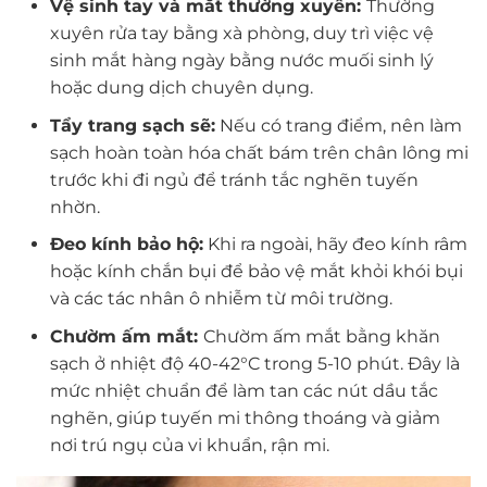
Vệ sinh tay và mắt thường xuyên:
Thường
xuyên rửa tay bằng xà phòng, duy trì việc vệ
sinh mắt hàng ngày bằng nước muối sinh lý
hoặc dung dịch chuyên dụng.
Tẩy trang sạch sẽ:
Nếu có trang điểm, nên làm
sạch hoàn toàn hóa chất bám trên chân lông mi
trước khi đi ngủ để tránh tắc nghẽn tuyến
nhờn.
Đeo kính bảo hộ:
Khi ra ngoài, hãy đeo kính râm
hoặc kính chắn bụi để bảo vệ mắt khỏi khói bụi
và các tác nhân ô nhiễm từ môi trường.
Chườm ấm mắt:
Chườm ấm mắt bằng khăn
sạch ở nhiệt độ 40-42°C trong 5-10 phút. Đây là
mức nhiệt chuẩn để làm tan các nút dầu tắc
nghẽn, giúp tuyến mi thông thoáng và giảm
nơi trú ngụ của vi khuẩn, rận mi.