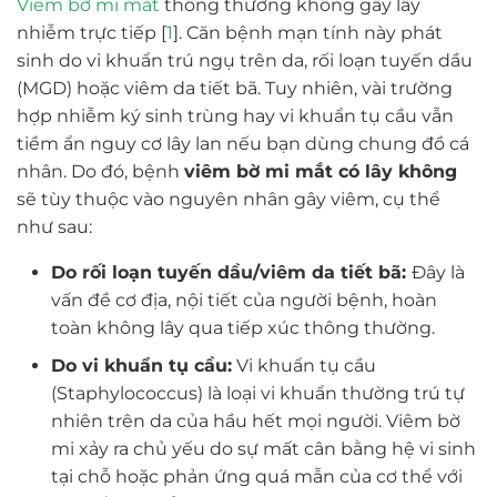
Viêm bờ mi mắt
thông thường không gây lây
nhiễm trực tiếp [
1
]. Căn bệnh mạn tính này phát
sinh do vi khuẩn trú ngụ trên da, rối loạn tuyến dầu
(MGD) hoặc viêm da tiết bã. Tuy nhiên, vài trường
hợp nhiễm ký sinh trùng hay vi khuẩn tụ cầu vẫn
tiềm ẩn nguy cơ lây lan nếu bạn dùng chung đồ cá
nhân. Do đó, bệnh
viêm bờ mi mắt có lây không
sẽ tùy thuộc vào nguyên nhân gây viêm, cụ thể
như sau:
Do rối loạn tuyến dầu/viêm da tiết bã:
Đây là
vấn đề cơ địa, nội tiết của người bệnh, hoàn
toàn không lây qua tiếp xúc thông thường.
Do vi khuẩn tụ cầu:
Vi khuẩn tụ cầu
(Staphylococcus) là loại vi khuẩn thường trú tự
nhiên trên da của hầu hết mọi người. Viêm bờ
mi xảy ra chủ yếu do sự mất cân bằng hệ vi sinh
tại chỗ hoặc phản ứng quá mẫn của cơ thể với