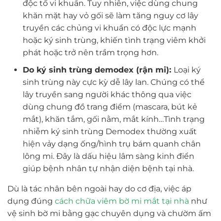
độc tố vi khuẩn. Tuy nhiên, việc dùng chung
khăn mặt hay vỏ gối sẽ làm tăng nguy cơ lây
truyền các chủng vi khuẩn có độc lực mạnh
hoặc ký sinh trùng, khiến tình trạng viêm khởi
phát hoặc trở nên trầm trọng hơn.
Do ký sinh trùng demodex (rận mi):
Loại ký
sinh trùng này cực kỳ dễ lây lan. Chúng có thể
lây truyền sang người khác thông qua việc
dùng chung đồ trang điểm (mascara, bút kẻ
mắt), khăn tắm, gối nằm, mắt kính…Tình trạng
nhiễm ký sinh trùng Demodex thường xuất
hiện vảy dạng ống/hình trụ bám quanh chân
lông mi. Đây là dấu hiệu lâm sàng kinh điển
giúp bệnh nhân tự nhận diện bệnh tại nhà.
Dù là tác nhân bên ngoài hay do cơ địa, việc áp
dụng đúng
cách chữa viêm bờ mi mắt tại nhà
như
vệ sinh bờ mi bằng gạc chuyên dụng và chườm ấm