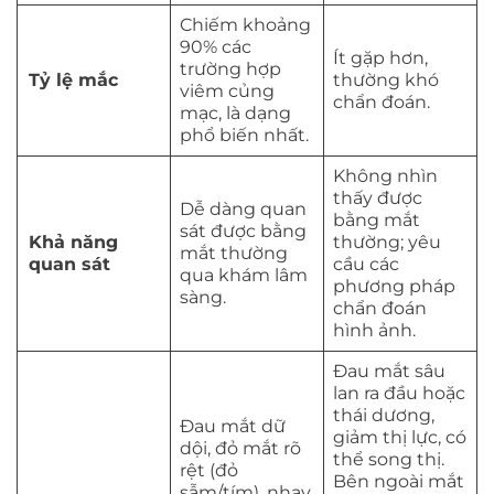
Chiếm khoảng
90% các
Ít gặp hơn,
trường hợp
Tỷ lệ mắc
thường khó
viêm củng
chẩn đoán.
mạc, là dạng
phổ biến nhất.
Không nhìn
thấy được
Dễ dàng quan
bằng mắt
sát được bằng
Khả năng
thường; yêu
mắt thường
quan sát
cầu các
qua khám lâm
phương pháp
sàng.
chẩn đoán
hình ảnh.
Đau mắt sâu
lan ra đầu hoặc
thái dương,
Đau mắt dữ
giảm thị lực, có
dội, đỏ mắt rõ
thể song thị.
rệt (đỏ
Bên ngoài mắt
sẫm/tím), nhạy