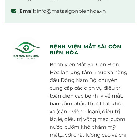
Email:
info@matsaigonbienhoa.vn
BỆNH VIỆN MẮT SÀI GÒN
BIÊN HÒA
Bệnh viện Mắt Sài Gòn Biên
Hòa là trung tâm khúc xạ hàng
đầu Đông Nam Bộ, chuyên
cung cấp các dịch vụ điều trị
toàn diện các bệnh lý về mắt,
bao gồm phẫu thuật tật khúc
xạ (cận – viễn – loạn), điều trị
lác lé, điều trị võng mạc, cườm
nước, cườm khô, thẩm mỹ
mắt,... với chất lượng cao và chi