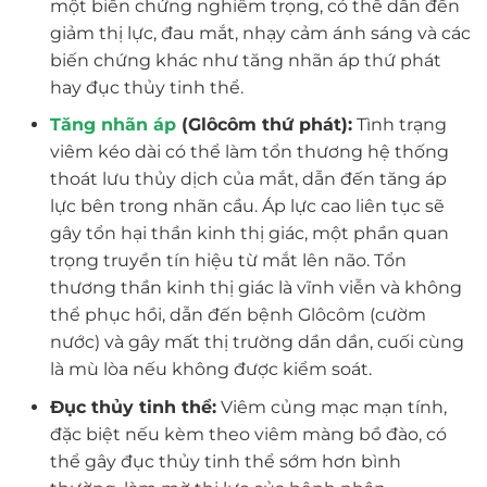
một biến chứng nghiêm trọng, có thể dẫn đến
giảm thị lực, đau mắt, nhạy cảm ánh sáng và các
biến chứng khác như tăng nhãn áp thứ phát
hay đục thủy tinh thể.
Tăng nhãn áp
(Glôcôm thứ phát):
Tình trạng
viêm kéo dài có thể làm tổn thương hệ thống
thoát lưu thủy dịch của mắt, dẫn đến tăng áp
lực bên trong nhãn cầu. Áp lực cao liên tục sẽ
gây tổn hại thần kinh thị giác, một phần quan
trọng truyền tín hiệu từ mắt lên não. Tổn
thương thần kinh thị giác là vĩnh viễn và không
thể phục hồi, dẫn đến bệnh Glôcôm (cườm
nước) và gây mất thị trường dần dần, cuối cùng
là mù lòa nếu không được kiểm soát.
Đục thủy tinh thể:
Viêm củng mạc mạn tính,
đặc biệt nếu kèm theo viêm màng bồ đào, có
thể gây đục thủy tinh thể sớm hơn bình