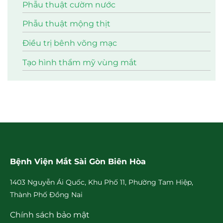
Phẫu thuật cườm nước
Phẫu thuật mộng thịt
Điều trị bênh võng mạc
Tạo hình thẩm mỹ vùng mắt
Bệnh Viện Mắt Sài Gòn Biên Hòa
1403 Nguyễn Ái Quốc, Khu Phố 11, Phường Tam Hiệp,
Thành Phố Đồng Nai
Chính sách bảo mật