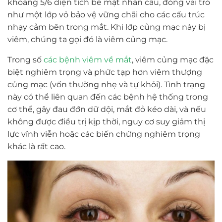
khoảng 5/6 diện tích bề mặt nhãn cầu, đóng vai trò
như một lớp vỏ bảo vệ vững chãi cho các cấu trúc
nhạy cảm bên trong mắt. Khi lớp củng mạc này bị
viêm, chúng ta gọi đó là viêm củng mạc.
Trong số
các bệnh viêm về mắt
, viêm củng mạc đặc
biệt nghiêm trọng và phức tạp hơn viêm thượng
củng mạc (vốn thường nhẹ và tự khỏi). Tình trạng
này có thể liên quan đến các bệnh hệ thống trong
cơ thể, gây đau đớn dữ dội, mắt đỏ kéo dài, và nếu
không được điều trị kịp thời, nguy cơ suy giảm thị
lực vĩnh viễn hoặc các biến chứng nghiêm trọng
khác là rất cao.