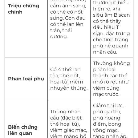
thường ít biểu
Triệu chứng
cảm ánh sáng,
hiện rõ; khi
chính
có thể có nốt
siêu âm B scan
sưng. Cơn đau
có thể thấy
có thể lan lên
dấu hiệu T
trán, thái
sign, đặc trưng
dương.
cho tình trạng
phù nề quanh
nhãn cầu.
Thường không
Có 4 thể: lan
phân loại
tỏa, thể nốt,
thành các thể
Phân loại phụ
hoại tử, mềm
nhỏ rõ rệt như
nhuyễn thủng.
viêm củng
mạc trước.
Giảm thị lực,
Thủng nhãn
phù gai thị,
cầu (đặc biệt
phù hoàng
thể hoại tử),
điểm, bong
Biến chứng
viêm giác mạc,
võng mạc,
liên quan
viêm màng bồ
tăng nhãn áp,