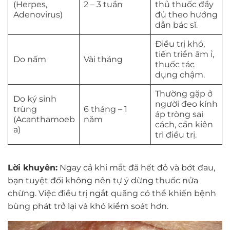
(Herpes,
2 – 3 tuần
thủ thuốc đầy
Adenovirus)
đủ theo hướng
dẫn bác sĩ.
Điều trị khó,
tiến triển âm ỉ,
Do nấm
Vài tháng
thuốc tác
dụng chậm.
Thường gặp ở
Do ký sinh
người đeo kính
trùng
6 tháng – 1
áp tròng sai
(Acanthamoeb
năm
cách, cần kiên
a)
trì điều trị.
Lời khuyên:
Ngay cả khi mắt đã hết đỏ và bớt đau,
bạn tuyệt đối không nên tự ý dừng thuốc nửa
chừng. Việc điều trị ngắt quãng có thể khiến bệnh
bùng phát trở lại và khó kiểm soát hơn.