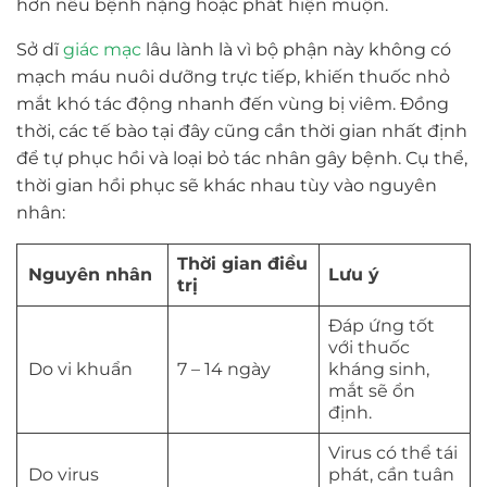
hơn nếu bệnh nặng hoặc phát hiện muộn.
Sở dĩ
giác mạc
lâu lành là vì bộ phận này không có
mạch máu nuôi dưỡng trực tiếp, khiến thuốc nhỏ
mắt khó tác động nhanh đến vùng bị viêm. Đồng
thời, các tế bào tại đây cũng cần thời gian nhất định
để tự phục hồi và loại bỏ tác nhân gây bệnh. Cụ thể,
thời gian hồi phục sẽ khác nhau tùy vào nguyên
nhân:
Thời gian điều
Nguyên nhân
Lưu ý
trị
Đáp ứng tốt
với thuốc
Do vi khuẩn
7 – 14 ngày
kháng sinh,
mắt sẽ ổn
định.
Virus có thể tái
Do virus
phát, cần tuân