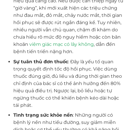
hiệu quả càng cao. Nếu được can thiệp ngay từ
“giờ vàng”, khi mới xuất hiện các triệu chứng
như đau mắt, đỏ mắt, chảy nước mắt, thời gian
hồi phục sẽ được rút ngắn đáng kể. Tuy nhiên,
nhiều người vẫn chủ quan, chậm đi khám do
chưa hiểu rõ mức độ nguy hiểm hoặc còn băn
khoăn
viêm giác mạc có lây không
, dẫn đến
bệnh tiến triển nặng hơn.
Sự tuân thủ đơn thuốc
: Đây là yếu tố quan
trọng quyết định tốc độ hồi phục. Việc dùng
thuốc đúng giờ, đủ liều và đúng thời gian theo
chỉ định của bác sĩ có thể ảnh hưởng đến 80%
hiệu quả điều trị. Ngược lại, bỏ liều hoặc tự
ngừng thuốc có thể khiến bệnh kéo dài hoặc
tái phát.
Tình trạng sức khỏe nền
: Những người có
bệnh lý nền như tiểu đường, suy giảm miễn
dịch hoặc cơ thể yếu thường có khả năng hồi