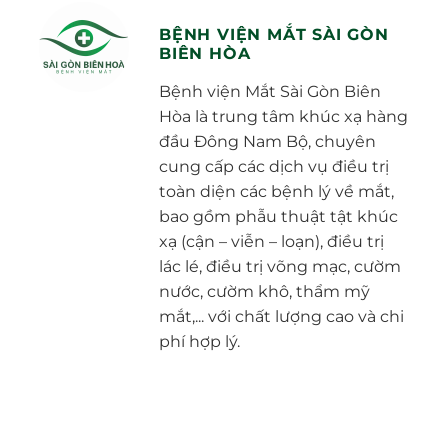
BỆNH VIỆN MẮT SÀI GÒN
BIÊN HÒA
Bệnh viện Mắt Sài Gòn Biên
Hòa là trung tâm khúc xạ hàng
đầu Đông Nam Bộ, chuyên
cung cấp các dịch vụ điều trị
toàn diện các bệnh lý về mắt,
bao gồm phẫu thuật tật khúc
xạ (cận – viễn – loạn), điều trị
lác lé, điều trị võng mạc, cườm
nước, cườm khô, thẩm mỹ
mắt,... với chất lượng cao và chi
phí hợp lý.