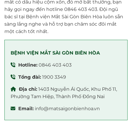
mắt có dấu hiệu cộm xốn, đỏ mờ bất thường, bạn
hãy gọi ngay đến hotline 0846 403 403. Đội ngũ
bác sĩ tại Bệnh viện Mắt Sài Gòn Biên Hòa luôn sẵn
sàng lắng nghe và hỗ trợ bạn chăm sóc đôi mắt
một cách tốt nhất.
BỆNH VIỆN MẮT SÀI GÒN BIÊN HÒA
Hotline:
0846 403 403
Tổng đài:
1900 3349
Địa chỉ:
1403 Nguyễn Ái Quốc, Khu Phố 11,
Phường Tam Hiệp, Thành Phố Đồng Nai
Email:
info@matsaigonbienhoa.vn