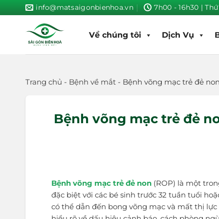
Skip
info@matsaigonbienhoa.vn
7h00 - 16h30 | Thứ
to
content
Về chúng tôi
Dịch Vụ
Trang chủ
-
Bệnh về mắt
-
Bệnh võng mạc trẻ đẻ non
Bệnh võng mạc trẻ đẻ n
Bệnh võng mạc trẻ đẻ non
(ROP) là một tron
đặc biệt với các bé sinh trước 32 tuần tuổi ho
có thể dẫn đến bong võng mạc và mất thị lực v
hiểu rõ về dấu hiệu cảnh báo, cách phòng ngừ