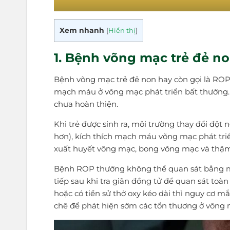
Xem nhanh
[
Hiển thị
]
1. Bệnh võng mạc trẻ đẻ no
Bệnh võng mạc trẻ đẻ non hay còn gọi là ROP (
mạch máu ở võng mạc phát triển bất thường. 
chưa hoàn thiện.
Khi trẻ được sinh ra, môi trường thay đổi đột 
hơn), kích thích mạch máu võng mạc phát tri
xuất huyết võng mạc, bong võng mạc và thậm c
Bệnh ROP thường không thể quan sát bằng m
tiếp sau khi tra giãn đồng tử để quan sát toà
hoặc có tiền sử thở oxy kéo dài thì nguy cơ 
chẽ để phát hiện sớm các tổn thương ở võng 