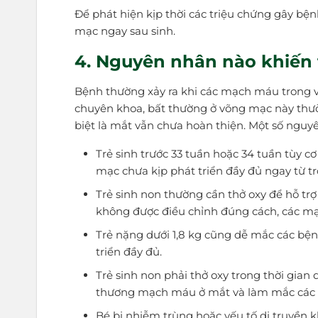
Để phát hiện kịp thời các triệu chứng gây bện
mạc ngay sau sinh.
4. Nguyên nhân nào khiến
Bệnh thường xảy ra khi các mạch máu trong v
chuyên khoa, bất thường ở võng mạc này thườ
biệt là mắt vẫn chưa hoàn thiện. Một số ng
Trẻ sinh trước 33 tuần hoặc 34 tuần tùy 
mạc chưa kịp phát triển đầy đủ ngay từ 
Trẻ sinh non thường cần thở oxy để hỗ trợ
không được điều chỉnh đúng cách, các mạ
Trẻ nặng dưới 1,8 kg cũng dễ mắc các bệ
triển đầy đủ.
Trẻ sinh non phải thở oxy trong thời gian d
thương mạch máu ở mắt và làm mắc các 
Bé bị nhiễm trùng hoặc yếu tố di truyền 