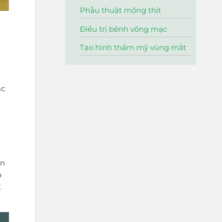
Phẫu thuật mộng thịt
Điều trị bênh võng mạc
Tạo hình thẩm mỹ vùng mắt
i
ạc
án
p
t