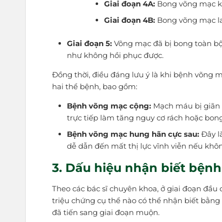
Giai đoạn 4A:
Bong võng mạc kh
Giai đoạn 4B:
Bong võng mạc lan
Giai đoạn 5:
Võng mạc đã bị bong toàn bộ,
như không hồi phục được.
Đồng thời, điều đáng lưu ý là khi bệnh võng mạ
hai thể bệnh, bao gồm:
Bệnh võng mạc cộng:
Mạch máu bị giãn 
trực tiếp làm tăng nguy cơ rách hoặc bo
Bệnh võng mạc hung hãn cực sau:
Đây l
dễ dẫn đến mất thị lực vĩnh viễn nếu khô
3. Dấu hiệu nhận biết bệnh
Theo các bác sĩ chuyên khoa, ở giai đoạn đầu
triệu chứng cụ thể nào có thể nhận biết bằng
đã tiến sang giai đoạn muộn.