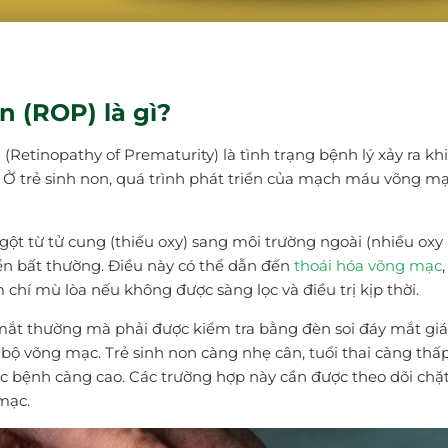
n (ROP) là gì?
Retinopathy of Prematurity) là tình trạng bệnh lý xảy ra kh
Ở trẻ sinh non, quá trình phát triển của mạch máu võng m
ngột từ tử cung (thiếu oxy) sang môi trường ngoài (nhiều oxy
ển bất thường. Điều này có thể dẫn đến
thoái hóa võng mạc
,
hí mù lòa nếu không được sàng lọc và điều trị kịp thời.
ắt thường mà phải được kiểm tra bằng đèn soi đáy mắt gi
n bộ võng mạc. Trẻ sinh non càng nhẹ cân, tuổi thai càng thấ
mắc bệnh càng cao. Các trường hợp này cần được theo dõi chặ
mạc.