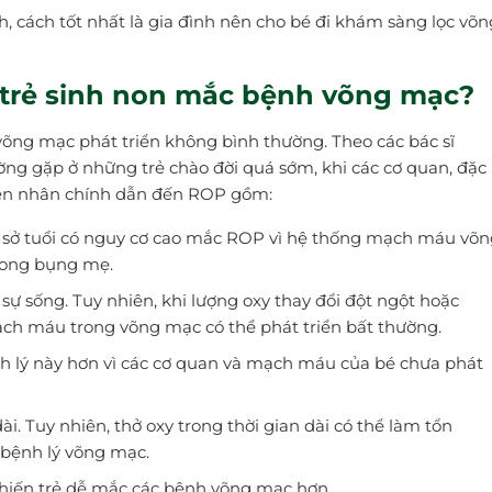
h, cách tốt nhất là gia đình nên cho bé đi khám sàng lọc võn
 trẻ sinh non mắc bệnh võng mạc?
õng mạc phát triển không bình thường. Theo các bác sĩ
ng gặp ở những trẻ chào đời quá sớm, khi các cơ quan, đặc
uyên nhân chính dẫn đến ROP gồm:
cơ sở tuổi có nguy cơ cao mắc ROP vì hệ thống mạch máu võ
trong bụng mẹ.
 sự sống. Tuy nhiên, khi lượng oxy thay đổi đột ngột hoặc
ch máu trong võng mạc có thể phát triển bất thường.
nh lý này hơn vì các cơ quan và mạch máu của bé chưa phát
ài. Tuy nhiên, thở oxy trong thời gian dài có thể làm tổn
bệnh lý võng mạc.
khiến trẻ dễ mắc các bệnh võng mạc hơn.