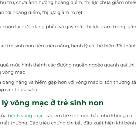
u trú, chưa ảnh hưởng hoàng điểm, thị lực chưa giảm nhiề
 tới hoàng điểm, thị lực giảm rõ rệt.
 cuộn lại dưới dạng phễu và gây mất thị lực trầm trọng, gầ
c trẻ sinh non tiến triển nặng, bệnh lý có thể biến đổi thàn
quá mức hình thành các đường ngoằn ngoèo quanh gai thị,
ng võng mạc
à dạng nặng và hiếm gặp hơn với võng mạc bị tổn thương sâ
ng can thiệp sớm.
 lý võng mạc ở trẻ sinh non
 của
bệnh võng mạc
, các em bé sinh non hầu như không có
 mắt thường. Các triệu chứng chỉ bắt đầu xuất hiện khi bện