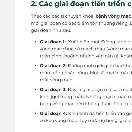
2. Các giai đoạn tiến triể
Theo các bác sĩ chuyên khoa,
bệnh võng mạc 
mỗi giai đoạn có đặc điểm tổn thương riêng. 
giai đoạn như sau:
Giai đoạn 1:
Xuất hiện một đường ranh gi
võng mạc chưa có mạch máu (võng mạc vô
triển bình thường nhưng vẫn cần tái khám
Giai đoạn 2:
Đường ranh giới giữa hai khu
màu trắng hoặc hồng. Một số mạch máu bất
mặt võng mạc.
Giai đoạn 3:
Đây là giai đoạn mà các mạch
kính (gel trong mắt). Những mạch máu nà
bong võng mạc nếu không được điều trị kị
Giai đoạn 4:
Khi bệnh đã tiến triển vào gi
co kéo võng mạc. Tùy mức độ bong, giai đ