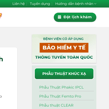
Liên hệ
Tuyển dụng
Hướng dẫn bệnh nhân
Đặt lịch khám
h
PHẪU THUẬT KHÚC XẠ
Phẫu Thuật Phakic IPCL
Phẫu Thuật Femto Pro
OP
Phẫu thuật CLEAR