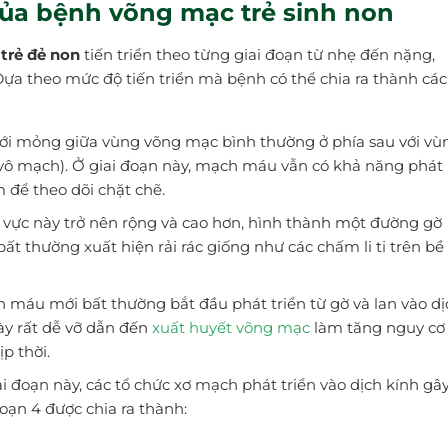
n của bệnh võng mạc trẻ sinh non
trẻ đẻ non
tiến triển theo từng giai đoạn từ nhẹ đến nặng,
Dựa theo mức độ tiến triển mà bệnh có thể chia ra thành các
ới mỏng giữa vùng võng mạc bình thường ở phía sau với vù
 mạch). Ở giai đoạn này, mạch máu vẫn có khả năng phát
 để theo dõi chặt chẽ.
 vực này trở nên rộng và cao hơn, hình thành một đường gờ
 thường xuất hiện rải rác giống như các chấm li ti trên bề
 máu mới bất thường bắt đầu phát triển từ gờ và lan vào dị
y rất dễ vỡ dẫn đến
xuất huyết võng mạc
làm tăng nguy cơ
p thời.
ai đoạn này, các tổ chức xơ mạch phát triển vào dịch kính gâ
oạn 4 được chia ra thành: