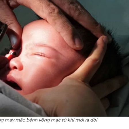
g may mắc bệnh võng mạc từ khi mới ra đời