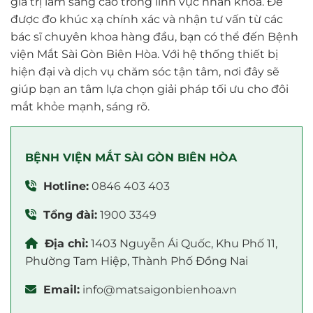
giá trị lâm sàng cao trong lĩnh vực nhãn khoa. Để
được đo khúc xạ chính xác và nhận tư vấn từ các
bác sĩ chuyên khoa hàng đầu, bạn có thể đến Bệnh
viện Mắt Sài Gòn Biên Hòa. Với hệ thống thiết bị
hiện đại và dịch vụ chăm sóc tận tâm, nơi đây sẽ
giúp bạn an tâm lựa chọn giải pháp tối ưu cho đôi
mắt khỏe mạnh, sáng rõ.
BỆNH VIỆN MẮT SÀI GÒN BIÊN HÒA
Hotline:
0846 403 403
Tổng đài:
1900 3349
Địa chỉ:
1403 Nguyễn Ái Quốc, Khu Phố 11,
Phường Tam Hiệp, Thành Phố Đồng Nai
Email:
info@matsaigonbienhoa.vn