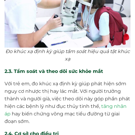
Đo khúc xạ định kỳ giúp tầm soát hiệu quả tật khúc
xạ
2.3. Tầm soát và theo dõi sức khỏe mắt
Với trẻ em, đo khúc xạ định kỳ giúp phát hiện sớm
nguy cơ nhược thị hay lác mắt. Với người trưởng
thành và người già, việc theo dõi này góp phần phát
hiện các bệnh lý như đục thủy tinh thể,
tăng nhãn
áp
hay biến chứng võng mạc tiểu đường từ giai
đoạn sớm.
2.4. Cơ sở cho điều trị