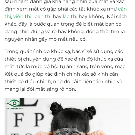
sâu nhằm đánh giá khả năng nhìn của mắt và xác
định xem mắt có gặp phải các tật khúc xạ như
cận
thị
,
viễn thị
,
loạn thị
hay
lão thị
hay không. Nói cách
khác, đây là bước quan trọng để biết mắt bạn có
đang nhìn đúng và rõ hay không, đồng thời tìm ra
nguyên nhân gây mờ mắt nếu có.
Trong quá trình đo khúc xạ, bác sĩ sẽ sử dụng các
thiết bị chuyên dụng để xác định độ khúc xạ của
mắt, tức là mức độ hội tụ ánh sáng trên võng mạc.
Kết quả đo giúp xác định chính xác số kính cần
thiết để điều chỉnh, nhờ đó cải thiện tầm nhìn và
mang lại đôi mắt sáng rõ hơn.