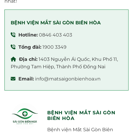
nhất!
BỆNH VIỆN MẮT SÀI GÒN BIÊN HÒA
Hotline:
0846 403 403
Tổng đài:
1900 3349
Địa chỉ:
1403 Nguyễn Ái Quốc, Khu Phố 11,
Phường Tam Hiệp, Thành Phố Đồng Nai
Email:
info@matsaigonbienhoa.vn
BỆNH VIỆN MẮT SÀI GÒN
BIÊN HÒA
Bệnh viện Mắt Sài Gòn Biên