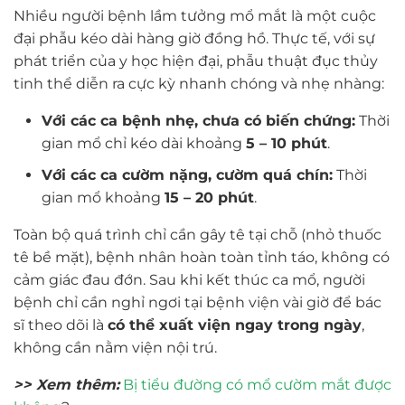
Nhiều người bệnh lầm tưởng mổ mắt là một cuộc
đại phẫu kéo dài hàng giờ đồng hồ. Thực tế, với sự
phát triển của y học hiện đại, phẫu thuật đục thủy
tinh thể diễn ra cực kỳ nhanh chóng và nhẹ nhàng:
Với các ca bệnh nhẹ, chưa có biến chứng:
Thời
gian mổ chỉ kéo dài khoảng
5 – 10 phút
.
Với các ca cườm nặng, cườm quá chín:
Thời
gian mổ khoảng
15 – 20 phút
.
Toàn bộ quá trình chỉ cần gây tê tại chỗ (nhỏ thuốc
tê bề mặt), bệnh nhân hoàn toàn tỉnh táo, không có
cảm giác đau đớn. Sau khi kết thúc ca mổ, người
bệnh chỉ cần nghỉ ngơi tại bệnh viện vài giờ để bác
sĩ theo dõi là
có thể xuất viện ngay trong ngày
,
không cần nằm viện nội trú.
>> Xem thêm:
Bị tiểu đường có mổ cườm mắt được