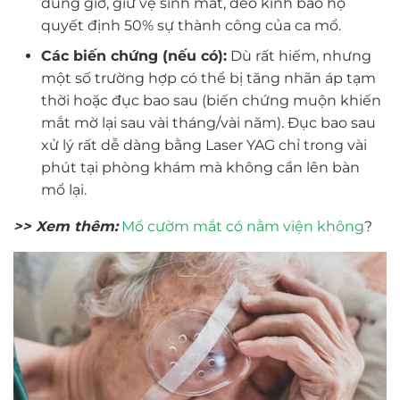
đúng giờ, giữ vệ sinh mắt, đeo kính bảo hộ
quyết định 50% sự thành công của ca mổ.
Các biến chứng (nếu có):
Dù rất hiếm, nhưng
một số trường hợp có thể bị tăng nhãn áp tạm
thời hoặc đục bao sau (biến chứng muộn khiến
mắt mờ lại sau vài tháng/vài năm). Đục bao sau
xử lý rất dễ dàng bằng Laser YAG chỉ trong vài
phút tại phòng khám mà không cần lên bàn
mổ lại.
>> Xem thêm:
Mổ cườm mắt có nằm viện không
?