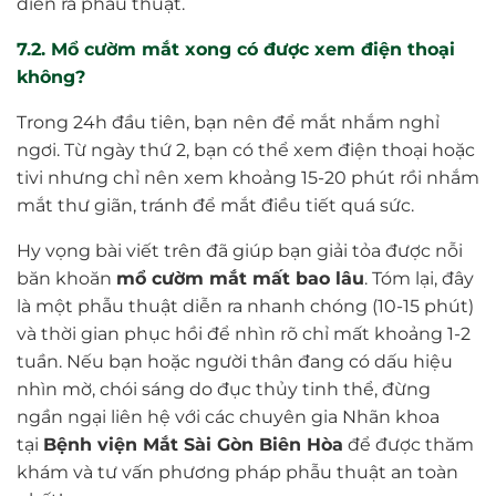
diễn ra phẫu thuật.
7.2. Mổ cườm mắt xong có được xem điện thoại
không?
Trong 24h đầu tiên, bạn nên để mắt nhắm nghỉ
ngơi. Từ ngày thứ 2, bạn có thể xem điện thoại hoặc
tivi nhưng chỉ nên xem khoảng 15-20 phút rồi nhắm
mắt thư giãn, tránh để mắt điều tiết quá sức.
Hy vọng bài viết trên đã giúp bạn giải tỏa được nỗi
băn khoăn
mổ cườm mắt mất bao lâu
. Tóm lại, đây
là một phẫu thuật diễn ra nhanh chóng (10-15 phút)
và thời gian phục hồi để nhìn rõ chỉ mất khoảng 1-2
tuần. Nếu bạn hoặc người thân đang có dấu hiệu
nhìn mờ, chói sáng do đục thủy tinh thể, đừng
ngần ngại liên hệ với các chuyên gia Nhãn khoa
tại
Bệnh viện Mắt Sài Gòn Biên Hòa
để được thăm
khám và tư vấn phương pháp phẫu thuật an toàn