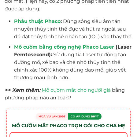
đôi mắt. Hiện nay, có 2 phương pháp tiên tiến nhất
được áp dụng:
Phẫu thuật Phaco
:
Dùng sóng siêu âm tán
nhuyễn thủy tinh thể đục và hút ra ngoài, sau
đó đặt thủy tinh thể nhân tạo (IOL) vào thay thế.
Mổ cườm bằng công nghệ Phaco Laser
(Laser
Femtosecond):
Sử dụng tia Laser tự động tạo
đường mổ, xé bao và chẻ nhỏ thủy tinh thể
chính xác 100% không dùng dao mổ, giúp vết
thương mau lành hơn.
>> Xem thêm:
Mổ cườm mắt cho người già
bằng
phương pháp nào an toàn?
MÙA VU LAN 2026
CÓ ÁP DỤNG BHYT
MỔ CƯỜM MẮT PHACO TRỌN GÓI CHO CHA MẸ