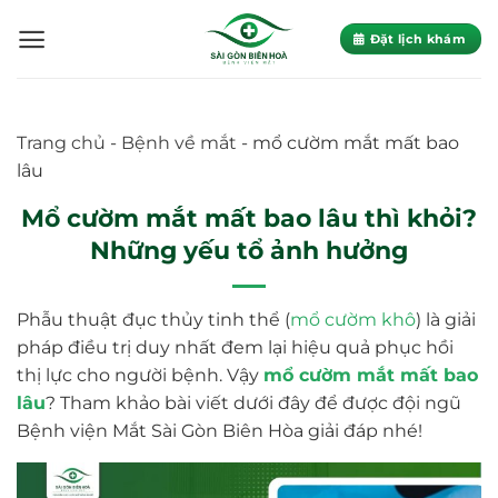
Skip
to
Đặt lịch khám
content
Trang chủ
-
Bệnh về mắt
-
mổ cườm mắt mất bao
lâu
Mổ cườm mắt mất bao lâu thì khỏi?
Những yếu tổ ảnh hưởng
Phẫu thuật đục thủy tinh thể (
mổ cườm khô
) là giải
pháp điều trị duy nhất đem lại hiệu quả phục hồi
thị lực cho người bệnh. Vậy
mổ cườm mắt mất bao
lâu
? Tham khảo bài viết dưới đây để được đội ngũ
Bệnh viện Mắt Sài Gòn Biên Hòa giải đáp nhé!