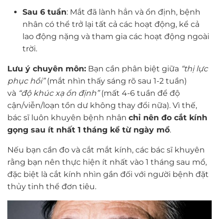
Sau 6 tuần
: Mắt đã lành hẳn và ổn định, bệnh
nhân có thể trở lại tất cả các hoạt động, kể cả
lao động nặng và tham gia các hoạt động ngoài
trời.
Lưu ý chuyên môn:
Bạn cần phân biệt giữa
“thị lực
phục hồi”
(mắt nhìn thấy sáng rõ sau 1-2 tuần)
và
“độ khúc xạ ổn định”
(mất 4-6 tuần để độ
cận/viễn/loạn tồn dư không thay đổi nữa). Vì thế,
bác sĩ luôn khuyên bệnh nhân
chỉ nên đo cắt kính
gọng sau ít nhất 1 tháng kể từ ngày mổ
.
Nếu bạn cần đo và cắt mắt kính, các bác sĩ khuyên
rằng bạn nên thực hiện ít nhất vào 1 tháng sau mổ,
đặc biệt là cắt kính nhìn gần đối với người bệnh đặt
thủy tinh thể đơn tiêu.