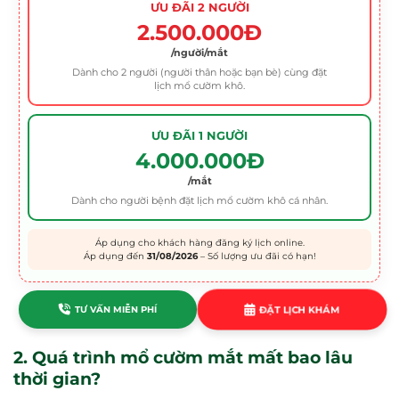
ƯU ĐÃI 2 NGƯỜI
2.500.000Đ
/người/mắt
Dành cho 2 người (người thân hoặc bạn bè) cùng đặt
lịch mổ cườm khô.
ƯU ĐÃI 1 NGƯỜI
4.000.000Đ
/mắt
Dành cho người bệnh đặt lịch mổ cườm khô cá nhân.
Áp dụng cho khách hàng đăng ký lịch online.
Áp dụng đến
31/08/2026
– Số lượng ưu đãi có hạn!
ĐẶT LỊCH KHÁM
TƯ VẤN MIỄN PHÍ
2. Quá trình mổ cườm mắt mất bao lâu
thời gian?