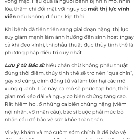
võng mạc. Hậu quả là người bệnh bị nhìn mờ, nhìn
lóa, thậm chí đối mặt với nguy cơ
mất thị lực vĩnh
viễn
nếu không điều trị kịp thời.
Khi bệnh đã tiến triển sang giai đoạn nặng, thị lực
suy giảm mạnh làm ảnh hưởng đến sinh hoạt (ngay
cả khi đeo kính), thì phẫu thuật đục thủy tinh thể là
phương pháp điều trị duy nhất.
Lưu ý từ Bác sĩ:
Nếu chần chừ không phẫu thuật
đúng thời điểm, thủy tinh thể sẽ trở nên “quá chín”,
gây xơ cứng, dính đồng tử và làm tổn hại các mô
xung quanh. Lúc này, ca mổ sẽ phức tạp hơn, thời
gian mổ kéo dài và nguy cơ biến chứng tăng cao.
Rất hiếm hoi, ở những ca biến chứng nặng (viêm
nội nhãn, vỡ nhãn cầu), bác sĩ buộc phải múc bỏ
nhãn cầu để bảo vệ sức khỏe toàn thân.
Vì vậy, khám và mổ cườm sớm chính là để bảo vệ