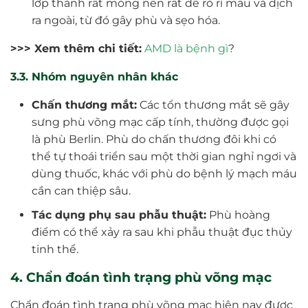
lớp thành rất mỏng nên rất dễ rò rỉ máu và dịch
ra ngoài, từ đó gây phù và sẹo hóa.
>>> Xem thêm chi tiết:
AMD là bệnh gì
?
3.3. Nhóm nguyên nhân khác
Chấn thương mắt:
Các tổn thương mắt sẽ gây
sưng phù võng mạc cấp tính, thường được gọi
là phù Berlin. Phù do chấn thương đôi khi có
thể tự thoái triển sau một thời gian nghỉ ngơi và
dùng thuốc, khác với phù do bệnh lý mạch máu
cần can thiệp sâu.
Tác dụng phụ sau phẫu thuật:
Phù hoàng
điểm có thể xảy ra sau khi phẫu thuật đục thủy
tinh thể.
4. Chẩn đoán tình trạng phù võng mạc
Chẩn đoán tình trạng phù võng mạc hiện nay được