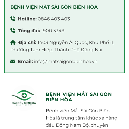
BỆNH VIỆN MẮT SÀI GÒN BIÊN HÒA
Hotline:
0846 403 403
Tổng đài:
1900 3349
Địa chỉ:
1403 Nguyễn Ái Quốc, Khu Phố 11,
Phường Tam Hiệp, Thành Phố Đồng Nai
Email:
info@matsaigonbienhoa.vn
BỆNH VIỆN MẮT SÀI GÒN
BIÊN HÒA
Bệnh viện Mắt Sài Gòn Biên
Hòa là trung tâm khúc xạ hàng
đầu Đông Nam Bộ, chuyên