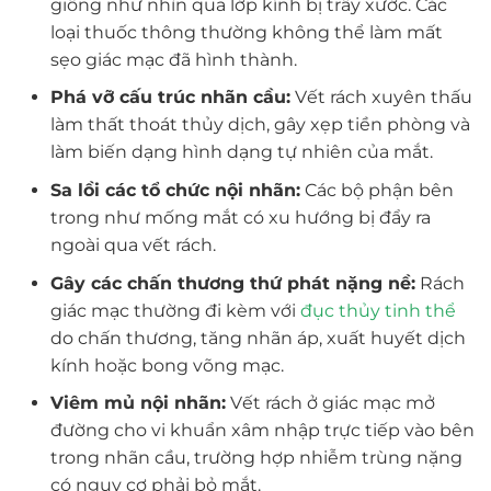
giống như nhìn qua lớp kính bị trầy xước. Các
loại thuốc thông thường không thể làm mất
sẹo giác mạc đã hình thành.
Phá vỡ cấu trúc nhãn cầu:
Vết rách xuyên thấu
làm thất thoát thủy dịch, gây xẹp tiền phòng và
làm biến dạng hình dạng tự nhiên của mắt.
Sa lồi các tổ chức nội nhãn:
Các bộ phận bên
trong như mống mắt có xu hướng bị đẩy ra
ngoài qua vết rách.
Gây các chấn thương thứ phát nặng nề:
Rách
giác mạc thường đi kèm với
đục thủy tinh thể
do chấn thương, tăng nhãn áp, xuất huyết dịch
kính hoặc bong võng mạc.
Viêm mủ nội nhãn:
Vết rách ở giác mạc mở
đường cho vi khuẩn xâm nhập trực tiếp vào bên
trong nhãn cầu, trường hợp nhiễm trùng nặng
có nguy cơ phải bỏ mắt.