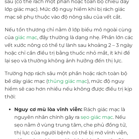
sâu (có thể rách một phần hoặc toàn bộ chiều dày
lớp giác mạc). Mức độ nguy hiểm khi bị rách giác
mạc sẽ phụ thuộc vào độ nông sâu của vết cắt.
Nếu tổn thương chỉ nằm ở lớp biểu mô ngoài cùng
của
giác mạc
, đây thường là dạng nhẹ. Phần lớn các
vết xước nông có thể tự lành sau khoảng 2 – 3 ngày
hoặc chỉ cần điều trị bằng thuốc nhỏ mắt, ít khi để
lại sẹo và thường không ảnh hưởng đến thị lực.
Trường hợp rách sâu một phần hoặc rách toàn bộ
bề dày giác mạc (
thủng giác mạc
), mức độ nguy
hiểm sẽ cao hơn nhiều nếu không được điều trị kịp
thời:
Nguy cơ mù lòa vĩnh viễn:
Rách giác mạc là
nguyên nhân chính gây ra
sẹo giác mạc
. Nếu
sẹo nằm ở vùng trung tâm, che phủ đồng tử,
thị lực của người bệnh có thể bị mờ vĩnh viễn,