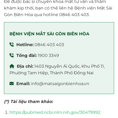
Để được bác sĩ chuyên khoa mắt tư vấn và thăm
khám kịp thời, bạn có thể liên hệ Bệnh viện Mắt Sài
Gòn Biên Hòa qua hotline 0846 403 403.
BỆNH VIỆN MẮT SÀI GÒN BIÊN HÒA
Hotline:
0846 403 403
Tổng đài:
1900 3349
Địa chỉ:
1403 Nguyễn Ái Quốc, Khu Phố 11,
Phường Tam Hiệp, Thành Phố Đồng Nai
Email:
info@matsaigonbienhoa.vn
(*) Tài liệu tham khảo:
https://pubmed.ncbi.nlm.nih.gov/30479992