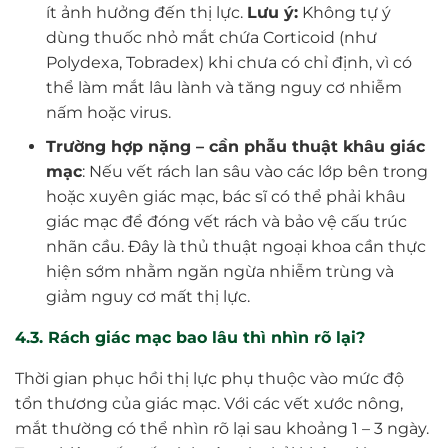
ít ảnh hưởng đến thị lực.
Lưu ý:
Không tự ý
dùng thuốc nhỏ mắt chứa Corticoid (như
Polydexa, Tobradex) khi chưa có chỉ định, vì có
thể làm mắt lâu lành và tăng nguy cơ nhiễm
nấm hoặc virus.
Trường hợp nặng – cần phẫu thuật khâu giác
mạc
: Nếu vết rách lan sâu vào các lớp bên trong
hoặc xuyên giác mạc, bác sĩ có thể phải khâu
giác mạc để đóng vết rách và bảo vệ cấu trúc
nhãn cầu. Đây là thủ thuật ngoại khoa cần thực
hiện sớm nhằm ngăn ngừa nhiễm trùng và
giảm nguy cơ mất thị lực.
4.3. Rách giác mạc bao lâu thì nhìn rõ lại?
Thời gian phục hồi thị lực phụ thuộc vào mức độ
tổn thương của giác mạc. Với các vết xước nông,
mắt thường có thể nhìn rõ lại sau khoảng 1 – 3 ngày.