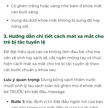
Có ghèn trắng hoặc vàng nhẹ bám ở khóe mắt
vào buổi sáng.
Vùng da dưới khóe mắt không bị sưng đỏ hay
nóng sốt.
3. Hướng dẫn chi tiết cách mát xa mắt cho
trẻ bị tắc tuyến lệ
Để đạt hiệu quả cao và không làm đau bé, cha mẹ
cần vệ sinh tay sạch sẽ, cắt ngắn móng tay và thực
hiện cách mát xa mắt cho trẻ bị tắc tuyến lệ theo
các bước chuẩn y khoa sau:
Lưu ý quan trọng:
Dùng bông sạch thấm nước
muối sinh lý lau sạch toàn bộ ghèn mủ ở khóe mắt
bé TRƯỚC khi bắt đầu massage
Bước 1:
Xác định vị trí. Đặt đầu ngón trỏ của bạn
vào góc trong của mắt (đây là vị trí túi lệ, nằm