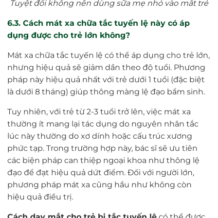
Tuyệt đối không nên dùng sữa mẹ nhỏ vào mắt trẻ
6.3. Cách mát xa chữa tắc tuyến lệ này có áp
dụng được cho trẻ lớn không?
Mát xa chữa tắc tuyến lệ có thể áp dụng cho trẻ lớn,
nhưng hiệu quả sẽ giảm dần theo độ tuổi. Phương
pháp này hiệu quả nhất với trẻ dưới 1 tuổi (đặc biệt
là dưới 8 tháng) giúp thông màng lệ đạo bẩm sinh.
Tuy nhiên, với trẻ từ 2-3 tuổi trở lên, việc mát xa
thường ít mang lại tác dụng do nguyên nhân tắc
lúc này thường do xơ dính hoặc cấu trúc xương
phức tạp. Trong trường hợp này, bác sĩ sẽ ưu tiên
các biện pháp can thiệp ngoại khoa như thông lệ
đạo để đạt hiệu quả dứt điểm. Đối với người lớn,
phương pháp mát xa cũng hầu như không còn
hiệu quả điều trị.
Cách day mắt cho trẻ bị tắc tuyến lệ
có thể được