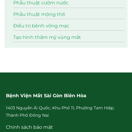
Phẫu thuật cườm nước
Phẫu thuật mộng thịt
Điều trị bênh võng mạc
Tạo hình thẩm mỹ vùng mắt
Bệnh Viện Mắt Sài Gòn Biên Hòa
1403 Nguyễn Ái Quốc, Khu Phố 11, Phường Tam Hiệp,
Thành Phố Đồng Nai
Chính sách bảo mật