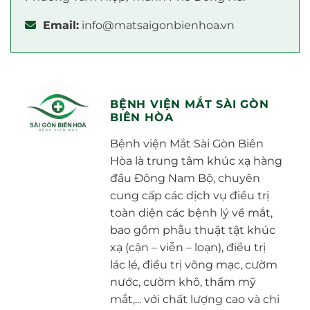
Email:
info@matsaigonbienhoa.vn
BỆNH VIỆN MẮT SÀI GÒN
BIÊN HÒA
Bệnh viện Mắt Sài Gòn Biên
Hòa là trung tâm khúc xạ hàng
đầu Đông Nam Bộ, chuyên
cung cấp các dịch vụ điều trị
toàn diện các bệnh lý về mắt,
bao gồm phẫu thuật tật khúc
xạ (cận – viễn – loạn), điều trị
lác lé, điều trị võng mạc, cườm
nước, cườm khô, thẩm mỹ
mắt,... với chất lượng cao và chi