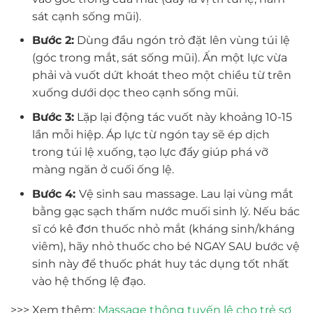
sát cạnh sống mũi).
Bước 2:
Dùng đầu ngón trỏ đặt lên vùng túi lệ
(góc trong mắt, sát sống mũi). Ấn một lực vừa
phải và vuốt dứt khoát theo một chiều từ trên
xuống dưới dọc theo cạnh sống mũi.
Bước 3:
Lặp lại động tác vuốt này khoảng 10-15
lần mỗi hiệp. Áp lực từ ngón tay sẽ ép dịch
trong túi lệ xuống, tạo lực đẩy giúp phá vỡ
màng ngăn ở cuối ống lệ.
Bước 4:
Vệ sinh sau massage. Lau lại vùng mắt
bằng gạc sạch thấm nước muối sinh lý. Nếu bác
sĩ có kê đơn thuốc nhỏ mắt (kháng sinh/kháng
viêm), hãy nhỏ thuốc cho bé NGAY SAU bước vệ
sinh này để thuốc phát huy tác dụng tốt nhất
vào hệ thống lệ đạo.
>>> Xem thêm:
Massage thông tuyến lệ cho trẻ sơ