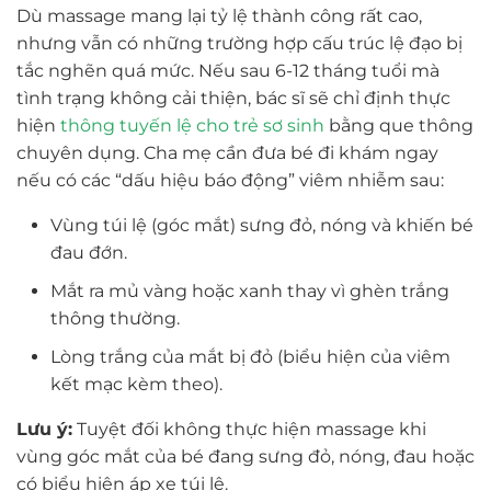
Dù massage mang lại tỷ lệ thành công rất cao,
nhưng vẫn có những trường hợp cấu trúc lệ đạo bị
tắc nghẽn quá mức. Nếu sau 6-12 tháng tuổi mà
tình trạng không cải thiện, bác sĩ sẽ chỉ định thực
hiện
thông tuyến lệ cho trẻ sơ sinh
bằng que thông
chuyên dụng. Cha mẹ cần đưa bé đi khám ngay
nếu có các “dấu hiệu báo động” viêm nhiễm sau:
Vùng túi lệ (góc mắt) sưng đỏ, nóng và khiến bé
đau đớn.
Mắt ra mủ vàng hoặc xanh thay vì ghèn trắng
thông thường.
Lòng trắng của mắt bị đỏ (biểu hiện của viêm
kết mạc kèm theo).
Lưu ý:
Tuyệt đối không thực hiện massage khi
vùng góc mắt của bé đang sưng đỏ, nóng, đau hoặc
có biểu hiện áp xe túi lệ.