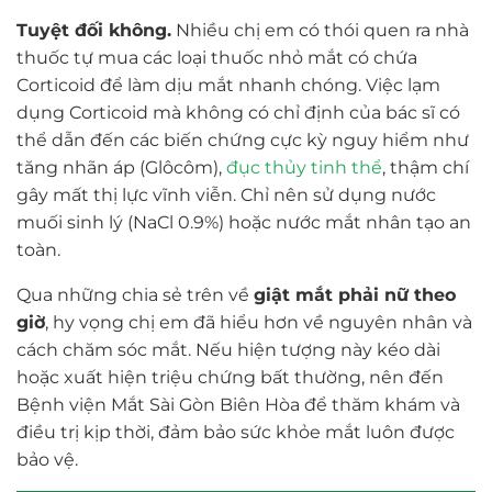
Tuyệt đối không.
Nhiều chị em có thói quen ra nhà
thuốc tự mua các loại thuốc nhỏ mắt có chứa
Corticoid để làm dịu mắt nhanh chóng. Việc lạm
dụng Corticoid mà không có chỉ định của bác sĩ có
thể dẫn đến các biến chứng cực kỳ nguy hiểm như
tăng nhãn áp (Glôcôm),
đục thủy tinh thể
, thậm chí
gây mất thị lực vĩnh viễn. Chỉ nên sử dụng nước
muối sinh lý (NaCl 0.9%) hoặc nước mắt nhân tạo an
toàn.
Qua những chia sẻ trên về
giật mắt phải nữ theo
giờ
, hy vọng chị em đã hiểu hơn về nguyên nhân và
cách chăm sóc mắt. Nếu hiện tượng này kéo dài
hoặc xuất hiện triệu chứng bất thường, nên đến
Bệnh viện Mắt Sài Gòn Biên Hòa để thăm khám và
điều trị kịp thời, đảm bảo sức khỏe mắt luôn được
bảo vệ.