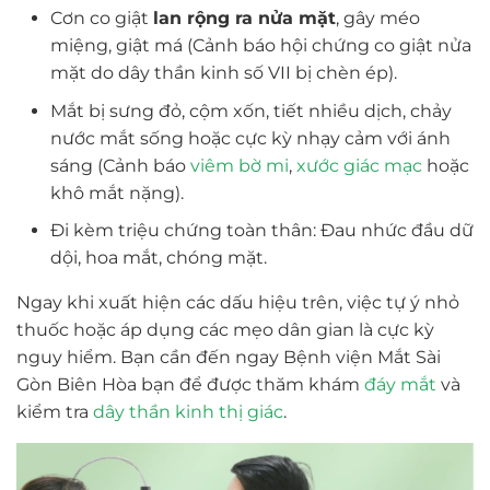
Cơn co giật
lan rộng ra nửa mặt
, gây méo
miệng, giật má (Cảnh báo hội chứng co giật nửa
mặt do dây thần kinh số VII bị chèn ép).
Mắt bị sưng đỏ, cộm xốn, tiết nhiều dịch, chảy
nước mắt sống hoặc cực kỳ nhạy cảm với ánh
sáng (Cảnh báo
viêm bờ mi
,
xước giác mạc
hoặc
khô mắt nặng).
Đi kèm triệu chứng toàn thân: Đau nhức đầu dữ
dội, hoa mắt, chóng mặt.
Ngay khi xuất hiện các dấu hiệu trên, việc tự ý nhỏ
thuốc hoặc áp dụng các mẹo dân gian là cực kỳ
nguy hiểm. Bạn cần đến ngay Bệnh viện Mắt Sài
Gòn Biên Hòa bạn để được thăm khám
đáy mắt
và
kiểm tra
dây thần kinh thị giác
.