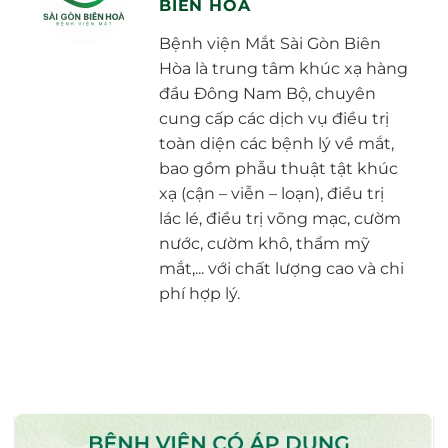
BIÊN HÒA
Bệnh viện Mắt Sài Gòn Biên
Hòa là trung tâm khúc xạ hàng
đầu Đông Nam Bộ, chuyên
cung cấp các dịch vụ điều trị
toàn diện các bệnh lý về mắt,
bao gồm phẫu thuật tật khúc
xạ (cận – viễn – loạn), điều trị
lác lé, điều trị võng mạc, cườm
nước, cườm khô, thẩm mỹ
mắt,... với chất lượng cao và chi
phí hợp lý.