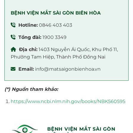
BỆNH VIỆN MẮT SÀI GÒN BIÊN HÒA
Hotline:
0846 403 403
Tổng đài:
1900 3349
Địa chỉ:
1403 Nguyễn Ái Quốc, Khu Phố 11,
Phường Tam Hiệp, Thành Phố Đồng Nai
Email:
info@matsaigonbienhoa.vn
(*) Nguồn tham khảo:
https://www.ncbi.nlm.nih.gov/books/NBK560595
BỆNH VIỆN MẮT SÀI GÒN