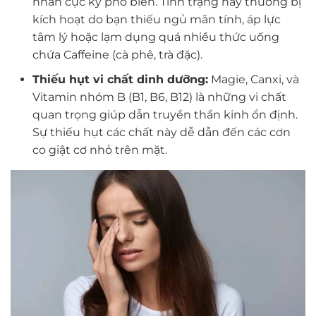
nhân cực kỳ phổ biến. Tình trạng này thường bị
kích hoạt do bạn thiếu ngủ mãn tính, áp lực
tâm lý hoặc lạm dụng quá nhiều thức uống
chứa Caffeine (cà phê, trà đặc).
Thiếu hụt vi chất dinh dưỡng:
Magie, Canxi, và
Vitamin nhóm B (B1, B6, B12) là những vi chất
quan trọng giúp dẫn truyền thần kinh ổn định.
Sự thiếu hụt các chất này dễ dẫn đến các cơn
co giật cơ nhỏ trên mặt.