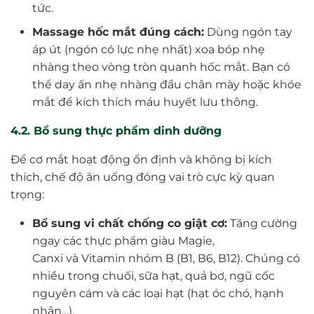
tức.
Massage hốc mắt đúng cách:
Dùng ngón tay
áp út (ngón có lực nhẹ nhất) xoa bóp nhẹ
nhàng theo vòng tròn quanh hốc mắt. Bạn có
thể day ấn nhẹ nhàng đầu chân mày hoặc khóe
mắt để kích thích máu huyết lưu thông.
4.2. Bổ sung thực phẩm dinh dưỡng
Để cơ mắt hoạt động ổn định và không bị kích
thích, chế độ ăn uống đóng vai trò cực kỳ quan
trọng:
Bổ sung vi chất chống co giật cơ:
Tăng cường
ngay các thực phẩm giàu Magie,
Canxi và Vitamin nhóm B (B1, B6, B12). Chúng có
nhiều trong chuối, sữa hạt, quả bơ, ngũ cốc
nguyên cám và các loại hạt (hạt óc chó, hạnh
nhân…).