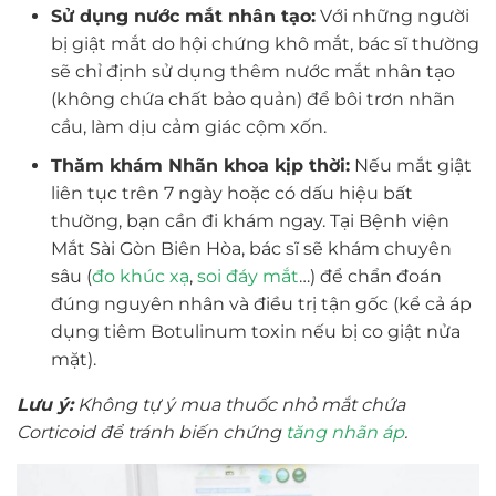
Sử dụng nước mắt nhân tạo:
Với những người
bị giật mắt do hội chứng khô mắt, bác sĩ thường
sẽ chỉ định sử dụng thêm nước mắt nhân tạo
(không chứa chất bảo quản) để bôi trơn nhãn
cầu, làm dịu cảm giác cộm xốn.
Thăm khám Nhãn khoa kịp thời:
Nếu mắt giật
liên tục trên 7 ngày hoặc có dấu hiệu bất
thường, bạn cần đi khám ngay. Tại Bệnh viện
Mắt Sài Gòn Biên Hòa, bác sĩ sẽ khám chuyên
sâu (
đo khúc xạ
,
soi đáy mắt
…) để chẩn đoán
đúng nguyên nhân và điều trị tận gốc (kể cả áp
dụng tiêm Botulinum toxin nếu bị co giật nửa
mặt).
Lưu ý:
Không tự ý mua thuốc nhỏ mắt chứa
Corticoid để tránh biến chứng
tăng nhãn áp
.