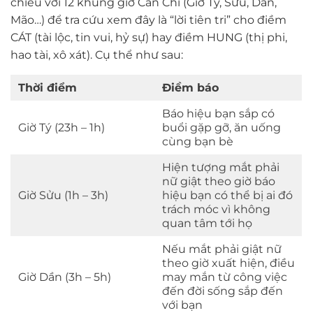
chiếu với 12 khung giờ Can Chi (Giờ Tý, Sửu, Dần,
Mão…) để tra cứu xem đây là “lời tiên tri” cho điềm
CÁT (tài lộc, tin vui, hỷ sự) hay điềm HUNG (thị phi,
hao tài, xô xát). Cụ thể như sau:
Thời điểm
Điềm báo
Báo hiệu bạn sắp có
Giờ Tý (23h – 1h)
buổi gặp gỡ, ăn uống
cùng bạn bè
Hiện tượng mắt phải
nữ giật theo giờ báo
Giờ Sửu (1h – 3h)
hiệu bạn có thể bị ai đó
trách móc vì không
quan tâm tới họ
Nếu mắt phải giật nữ
theo giờ xuất hiện, điều
Giờ Dần (3h – 5h)
may mắn từ công việc
đến đời sống sắp đến
với bạn