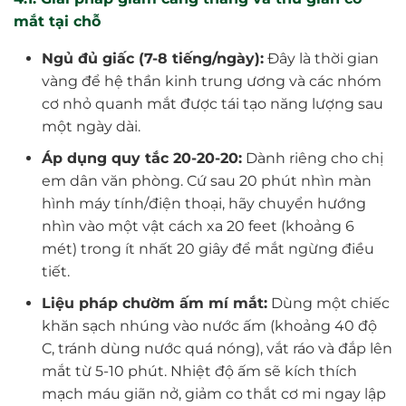
mắt tại chỗ
Ngủ đủ giấc (7-8 tiếng/ngày):
Đây là thời gian
vàng để hệ thần kinh trung ương và các nhóm
cơ nhỏ quanh mắt được tái tạo năng lượng sau
một ngày dài.
Áp dụng quy tắc 20-20-20:
Dành riêng cho chị
em dân văn phòng. Cứ sau 20 phút nhìn màn
hình máy tính/điện thoại, hãy chuyển hướng
nhìn vào một vật cách xa 20 feet (khoảng 6
mét) trong ít nhất 20 giây để mắt ngừng điều
tiết.
Liệu pháp chườm ấm mí mắt:
Dùng một chiếc
khăn sạch nhúng vào nước ấm (khoảng 40 độ
C, tránh dùng nước quá nóng), vắt ráo và đắp lên
mắt từ 5-10 phút. Nhiệt độ ấm sẽ kích thích
mạch máu giãn nở, giảm co thắt cơ mi ngay lập