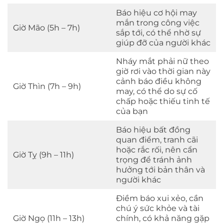
Báo hiệu cơ hội may
mắn trong công việc
Giờ Mão (5h – 7h)
sắp tới, có thể nhờ sự
giúp đỡ của người khác
Nháy mắt phải nữ theo
giờ rơi vào thời gian này
cảnh báo điều không
Giờ Thìn (7h – 9h)
may, có thể do sự cố
chấp hoặc thiếu tinh tế
của bạn
Báo hiệu bất đồng
quan điểm, tranh cãi
hoặc rắc rối, nên cẩn
Giờ Tỵ (9h – 11h)
trọng để tránh ảnh
hưởng tới bản thân và
người khác
Điềm báo xui xẻo, cần
chú ý sức khỏe và tài
Giờ Ngọ (11h – 13h)
chính, có khả năng gặp