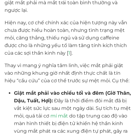
giật mắt phải mà mắt trái toàn bình thường và
ngược lại.
Hiện nay, cơ chế chính xác của hiện tượng này vẫn
chưa được hiểu hoàn toàn, nhưng tình trạng mệt
mỏi, căng thẳng, thiếu ngủ và sử dụng caffeine
được cho là những yếu tố làm tăng tính kích thích
của các sợi thần kinh này [
1
].
Thay vì mang ý nghĩa tâm linh, việc mắt phải giật
vào những khung giờ nhất định thực chất là tín
hiệu “cầu cứu” của cơ thể trước sự mệt mỏi. Cụ thể:
Giật mắt phải vào chiều tối và đêm (Giờ Thân,
Dậu, Tuất, Hợi):
Đây là thời điểm đôi mắt đã bị
vắt kiệt sức lực sau một ngày dài. Sự tích tụ mệt
mỏi, quá tải cơ
mí mắt
do tập trung cao độ vào
màn hình thiết bị điện tử khiến hệ thần kinh
vùng mắt phát ra các xung điện tự phát, gây ra