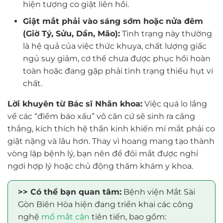
hiện tượng co giật liên hồi.
Giật mắt phải vào sáng sớm hoặc nửa đêm
(Giờ Tý, Sửu, Dần, Mão):
Tình trạng này thường
là hệ quả của việc thức khuya, chất lượng giấc
ngủ suy giảm, cơ thể chưa được phục hồi hoàn
toàn hoặc đang gặp phải tình trạng thiếu hụt vi
chất.
Lời khuyên từ Bác sĩ Nhãn khoa:
Việc quá lo lắng
về các “điềm báo xấu” vô căn cứ sẽ sinh ra căng
thẳng, kích thích hệ thần kinh khiến mí mắt phải co
giật nặng và lâu hơn. Thay vì hoang mang tạo thành
vòng lặp bệnh lý, bạn nên để đôi mắt được nghỉ
ngơi hợp lý hoặc chủ động thăm khám y khoa.
>> Có thể bạn quan tâm:
Bệnh viện Mắt Sài
Gòn Biên Hòa hiện đang triển khai các công
nghệ
mổ mắt cận
tiên tiến, bao gồm: