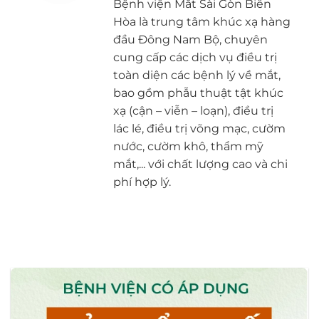
Bệnh viện Mắt Sài Gòn Biên
Hòa là trung tâm khúc xạ hàng
đầu Đông Nam Bộ, chuyên
cung cấp các dịch vụ điều trị
toàn diện các bệnh lý về mắt,
bao gồm phẫu thuật tật khúc
xạ (cận – viễn – loạn), điều trị
lác lé, điều trị võng mạc, cườm
nước, cườm khô, thẩm mỹ
mắt,... với chất lượng cao và chi
phí hợp lý.