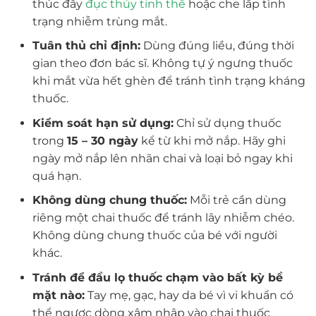
thúc đẩy
đục thủy tinh thể
hoặc che lấp tình
trạng nhiễm trùng mắt.
Tuân thủ chỉ định:
Dùng đúng liều, đúng thời
gian theo đơn bác sĩ. Không tự ý ngưng thuốc
khi mắt vừa hết ghèn để tránh tình trạng kháng
thuốc.
Kiểm soát hạn sử dụng:
Chỉ sử dụng thuốc
trong
15 – 30 ngày
kể từ khi mở nắp. Hãy ghi
ngày mở nắp lên nhãn chai và loại bỏ ngay khi
quá hạn.
Không dùng chung thuốc:
Mỗi trẻ cần dùng
riêng một chai thuốc để tránh lây nhiễm chéo.
Không dùng chung thuốc của bé với người
khác.
Tránh để đầu lọ thuốc chạm vào bất kỳ bề
mặt nào:
Tay mẹ, gạc, hay da bé vì vi khuẩn có
thể ngược dòng xâm nhập vào chai thuốc