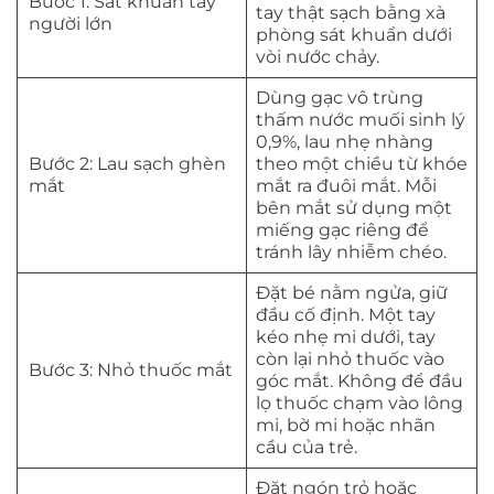
Bước 1: Sát khuẩn tay
tay thật sạch bằng xà
người lớn
phòng sát khuẩn dưới
vòi nước chảy.
Dùng gạc vô trùng
thấm nước muối sinh lý
0,9%, lau nhẹ nhàng
Bước 2: Lau sạch ghèn
theo một chiều từ khóe
mắt
mắt ra đuôi mắt. Mỗi
bên mắt sử dụng một
miếng gạc riêng để
tránh lây nhiễm chéo.
Đặt bé nằm ngửa, giữ
đầu cố định. Một tay
kéo nhẹ mi dưới, tay
còn lại nhỏ thuốc vào
Bước 3: Nhỏ thuốc mắt
góc mắt. Không để đầu
lọ thuốc chạm vào lông
mi, bờ mi hoặc nhãn
cầu của trẻ.
Đặt ngón trỏ hoặc