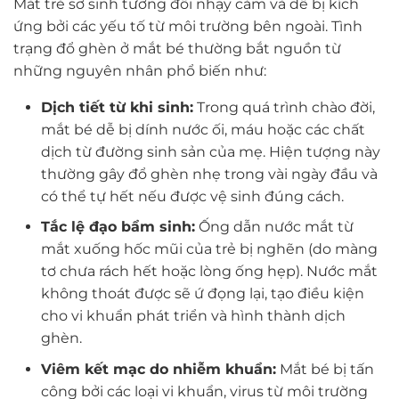
Mắt trẻ sơ sinh tương đối nhạy cảm và dễ bị kích
ứng bởi các yếu tố từ môi trường bên ngoài. Tình
trạng đổ ghèn ở mắt bé thường bắt nguồn từ
những nguyên nhân phổ biến như:
Dịch tiết từ khi sinh:
Trong quá trình chào đời,
mắt bé dễ bị dính nước ối, máu hoặc các chất
dịch từ đường sinh sản của mẹ. Hiện tượng này
thường gây đổ ghèn nhẹ trong vài ngày đầu và
có thể tự hết nếu được vệ sinh đúng cách.
Tắc lệ đạo bẩm sinh:
Ống dẫn nước mắt từ
mắt xuống hốc mũi của trẻ bị nghẽn (do màng
tơ chưa rách hết hoặc lòng ống hẹp). Nước mắt
không thoát được sẽ ứ đọng lại, tạo điều kiện
cho vi khuẩn phát triển và hình thành dịch
ghèn.
Viêm kết mạc do nhiễm khuẩn:
Mắt bé bị tấn
công bởi các loại vi khuẩn, virus từ môi trường