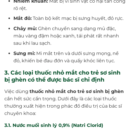
Nhiễm khuẩn:
Mắt bị vi sinh vật có hại tấn công
rõ rệt.
Mắt đỏ:
Toàn bộ kết mạc bị sưng huyết, đỏ rực.
Chảy mủ:
Ghèn chuyển sang dạng mủ đặc,
màu vàng đậm hoặc xanh, tái phát rất nhanh
sau khi lau sạch.
Sưng mi:
Mi mắt trên và dưới sưng mọng, nề
đỏ, khiến bé đau đớn và quấy khóc liên tục.
3. Các loại thuốc nhỏ mắt cho trẻ sơ sinh
bị ghèn có thể được bác sĩ chỉ định
Việc dùng
thuốc nhỏ mắt cho trẻ sơ sinh bị ghèn
cần hết sức cẩn trọng. Dưới đây là các loại thuốc
thường xuất hiện trong phác đồ điều trị của bác sĩ
chuyên khoa:
3.1. Nước muối sinh lý 0,9% (Natri Clorid)