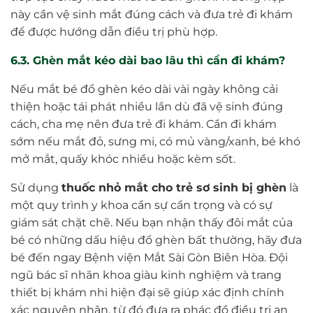
này cần vệ sinh mắt đúng cách và đưa trẻ đi khám
để được hướng dẫn điều trị phù hợp.
6.3. Ghèn mắt kéo dài bao lâu thì cần đi khám?
Nếu mắt bé đổ ghèn kéo dài vài ngày không cải
thiện hoặc tái phát nhiều lần dù đã vệ sinh đúng
cách, cha mẹ nên đưa trẻ đi khám. Cần đi khám
sớm nếu mắt đỏ, sưng mi, có mủ vàng/xanh, bé khó
mở mắt, quấy khóc nhiều hoặc kèm sốt.
Sử dụng
thuốc nhỏ mắt cho trẻ sơ sinh bị ghèn
là
một quy trình y khoa cần sự cẩn trọng và có sự
giám sát chặt chẽ. Nếu bạn nhận thấy đôi mắt của
bé có những dấu hiệu đổ ghèn bất thường, hãy đưa
bé đến ngay Bệnh viện Mắt Sài Gòn Biên Hòa. Đội
ngũ bác sĩ nhãn khoa giàu kinh nghiệm và trang
thiết bị khám nhi hiện đại sẽ giúp xác định chính
xác nguyên nhân, từ đó đưa ra phác đồ điều trị an