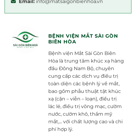
Email:
info@matsaigonbienhoa.vn
BỆNH VIỆN MẮT SÀI GÒN
BIÊN HÒA
Bệnh viện Mắt Sài Gòn Biên
Hòa là trung tâm khúc xạ hàng
đầu Đông Nam Bộ, chuyên
cung cấp các dịch vụ điều trị
toàn diện các bệnh lý về mắt,
bao gồm phẫu thuật tật khúc
xạ (cận – viễn – loạn), điều trị
lác lé, điều trị võng mạc, cườm
nước, cườm khô, thẩm mỹ
mắt,... với chất lượng cao và chi
phí hợp lý.