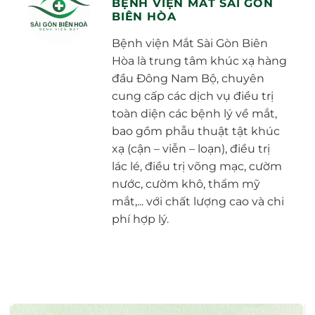
BỆNH VIỆN MẮT SÀI GÒN
BIÊN HÒA
Bệnh viện Mắt Sài Gòn Biên
Hòa là trung tâm khúc xạ hàng
đầu Đông Nam Bộ, chuyên
cung cấp các dịch vụ điều trị
toàn diện các bệnh lý về mắt,
bao gồm phẫu thuật tật khúc
xạ (cận – viễn – loạn), điều trị
lác lé, điều trị võng mạc, cườm
nước, cườm khô, thẩm mỹ
mắt,... với chất lượng cao và chi
phí hợp lý.