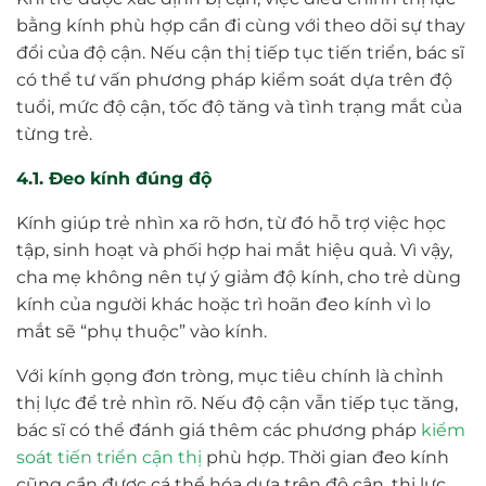
bằng kính phù hợp cần đi cùng với theo dõi sự thay
đổi của độ cận. Nếu cận thị tiếp tục tiến triển, bác sĩ
có thể tư vấn phương pháp kiểm soát dựa trên độ
tuổi, mức độ cận, tốc độ tăng và tình trạng mắt của
từng trẻ.
4.1. Đeo kính đúng độ
Kính giúp trẻ nhìn xa rõ hơn, từ đó hỗ trợ việc học
tập, sinh hoạt và phối hợp hai mắt hiệu quả. Vì vậy,
cha mẹ không nên tự ý giảm độ kính, cho trẻ dùng
kính của người khác hoặc trì hoãn đeo kính vì lo
mắt sẽ “phụ thuộc” vào kính.
Với kính gọng đơn tròng, mục tiêu chính là chỉnh
thị lực để trẻ nhìn rõ. Nếu độ cận vẫn tiếp tục tăng,
bác sĩ có thể đánh giá thêm các phương pháp
kiểm
soát tiến triển cận thị
phù hợp. Thời gian đeo kính
cũng cần được cá thể hóa dựa trên độ cận, thị lực