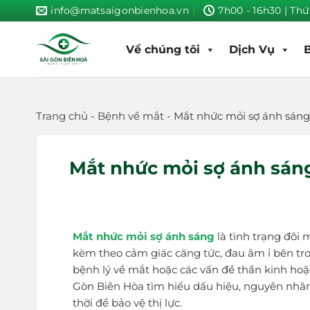
Skip
info@matsaigonbienhoa.vn
7h00 - 16h30 | Thứ
to
content
Về chúng tôi
Dịch Vụ
Trang chủ
-
Bệnh về mắt
-
Mắt nhức mỏi sợ ánh sáng
Mắt nhức mỏi sợ ánh sán
Mắt nhức mỏi sợ ánh sáng
là tình trạng đôi
kèm theo cảm giác căng tức, đau âm ỉ bên tr
bệnh lý về mắt hoặc các vấn đề thần kinh hoặ
Gòn Biên Hòa tìm hiểu dấu hiệu, nguyên nhân
thời để bảo vệ thị lực.