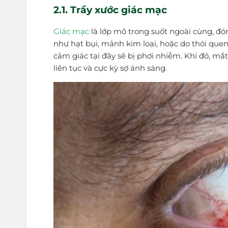
2.1. Trầy xước giác mạc
Giác mạc
là lớp mô trong suốt ngoài cùng, đón
như hạt bụi, mảnh kim loại, hoặc do thói que
cảm giác tại đây sẽ bị phơi nhiễm. Khi đó, m
liên tục và cực kỳ sợ ánh sáng.