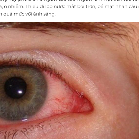
, ô nhiễm. Thiếu đi lớp nước mắt bôi trơn, bề mặt nhãn cầu 
ảm quá mức với ánh sáng.