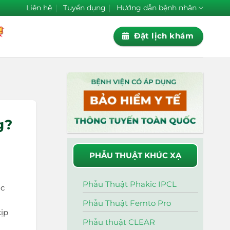
Liên hệ
Tuyển dụng
Hướng dẫn bệnh nhân
Đặt lịch khám
g?
PHẪU THUẬT KHÚC XẠ
Phẫu Thuật Phakic IPCL
ác
Phẫu Thuật Femto Pro
kịp
Phẫu thuật CLEAR