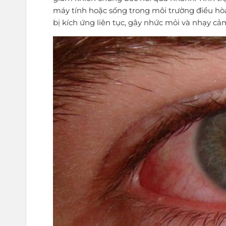
máy tính hoặc sống trong môi trường điều hòa
bị kích ứng liên tục, gây nhức mỏi và nhạy c