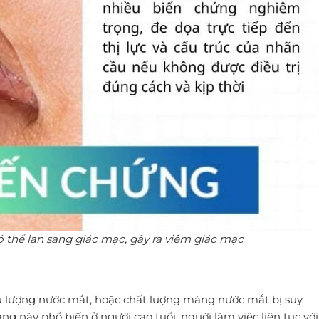
 thể lan sang giác mạc, gây ra viêm giác mạc
đủ lượng nước mắt, hoặc chất lượng màng nước mắt bị suy
g này phổ biến ở người cao tuổi, người làm việc liên tục với