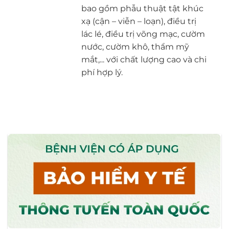
bao gồm phẫu thuật tật khúc
xạ (cận – viễn – loạn), điều trị
lác lé, điều trị võng mạc, cườm
nước, cườm khô, thẩm mỹ
mắt,... với chất lượng cao và chi
phí hợp lý.