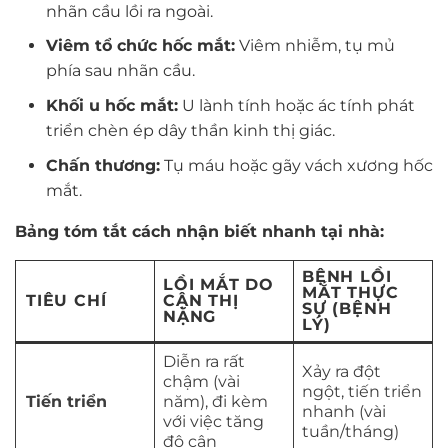
nhãn cầu lồi ra ngoài.
Viêm tổ chức hốc mắt:
Viêm nhiễm, tụ mủ
phía sau nhãn cầu.
Khối u hốc mắt:
U lành tính hoặc ác tính phát
triển chèn ép dây thần kinh thị giác.
Chấn thương:
Tụ máu hoặc gãy vách xương hốc
mắt.
Bảng tóm tắt cách nhận biết nhanh tại nhà:
BỆNH LỒI
LỒI MẮT DO
MẮT THỰC
TIÊU CHÍ
CẬN THỊ
SỰ (BỆNH
NẶNG
LÝ)
Diễn ra rất
Xảy ra đột
chậm (vài
ngột, tiến triển
Tiến triển
năm), đi kèm
nhanh (vài
với việc tăng
tuần/tháng)
độ cận