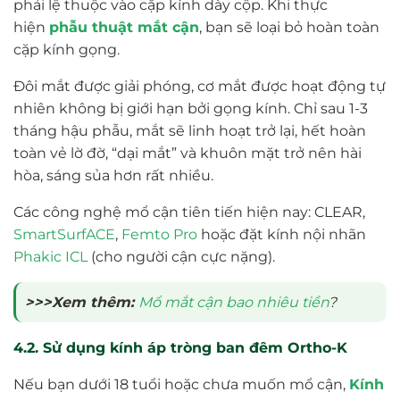
phải lệ thuộc vào cặp kính dày cộp. Khi thực
hiện
phẫu thuật mắt cận
, bạn sẽ loại bỏ hoàn toàn
cặp kính gọng.
Đôi mắt được giải phóng, cơ mắt được hoạt động tự
nhiên không bị giới hạn bởi gọng kính. Chỉ sau 1-3
tháng hậu phẫu, mắt sẽ linh hoạt trở lại, hết hoàn
toàn vẻ lờ đờ, “dại mắt” và khuôn mặt trở nên hài
hòa, sáng sủa hơn rất nhiều.
Các công nghệ mổ cận tiên tiến hiện nay: CLEAR,
SmartSurfACE
,
Femto Pro
hoặc đặt kính nội nhãn
Phakic ICL
(cho người cận cực nặng).
>>>Xem thêm:
Mổ mắt cận bao nhiêu tiền
?
4.2. Sử dụng kính áp tròng ban đêm Ortho-K
Nếu bạn dưới 18 tuổi hoặc chưa muốn mổ cận,
Kính