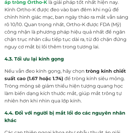
áp tròng Ortho-K
là giải pháp tốt nhất hiện nay.
Kính Ortho-K được đeo vào ban đêm khi ngủ để
chỉnh hình giác mạc, ban ngày tháo ra mắt vẫn sáng
rõ 10/10. Quan trọng nhất, Ortho-K được FDA (Mỹ)
công nhận là phương pháp hiệu quả nhất để ngăn
chặn trục nhãn cầu tiếp tục dài ra, từ đó chặn đứng
nguy cơ mắt bị lồi thêm trong tương lai.
4.3. Tối ưu lại kính gọng
Nếu vẫn đeo kính gọng, hãy chọn
tròng kính chiết
suất cao (1.67 hoặc 1.74)
để tròng kính siêu mỏng.
Tròng mỏng sẽ giảm thiểu hiện tượng quang học
làm biến dạng kích thước mắt, giúp mắt trông tự
nhiên hơn khi nhìn qua lớp kính.
4.4. Đối với người bị mắt lồi do các nguyên nhân
khác
Các can thiệp ngoại khoa như phẫu thuật áp giải