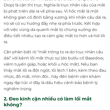
Diop) là cận thị trục. Nghĩa là trục nhãn cầu của mắt
bị phát triển dài ra về phía sau. Vì hốc mắt là một
không gian cố định bằng xương, khi nhãn cầu dài ra,
nó sẽ có xu hướng đẩy nhẹ ra phía trước. Kết hợp
với việc vùng da quanh mắt bị chùng xuống do
điều tiết nhiều, tạo ra cảm giác mắt to hơn và hơi lồi
ra.
Cần phân biệt rõ “mắt trông to ra do trục nhãn cầu
dài” với bệnh lồi mắt thực sự (do bướu cổ Basedow,
viêm tuyến giáp, hoặc khối u hốc mắt). Nếu bạn
thấy mắt lồi ra đột ngột, lồi lệch 1 bên, kèm theo đau
nhức, đỏ mắt, nhìn đôi… hãy đến bệnh viện khám
ngay lập tức vì đây là dấu hiệu cảnh báo bệnh lý
nghiêm trọng
2. Đeo kính cận nhiều có làm lồi mắt
không?